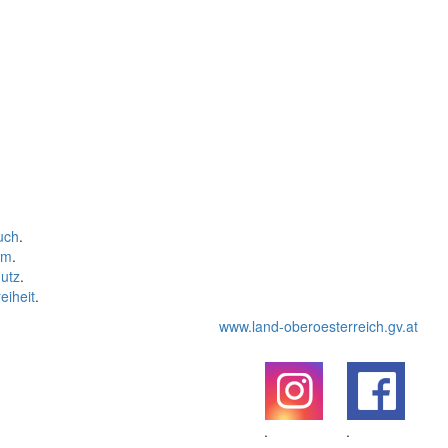
uch
.
um
.
utz
.
eiheit
.
www.land-oberoesterreich.gv.at
.
.