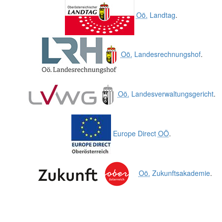
Oö.
Landtag
.
Oö.
Landesrechnungshof
.
Oö.
Landesverwaltungsgericht
.
Europe Direct
OÖ
.
Oö.
Zukunftsakademie
.