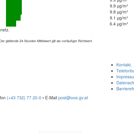
9.9 µg/m³
9.8 µg/m³
9.1 µg/m³
6.4 µg/m³
netz.
 gleitende 24-Stunden Mittelwert gilt als vorläufiger Richtwert.
Kontakt
.
Telefonb
Impress
Datensch
Barrierefr
efon
(+43 732) 77 20-0
• E-Mail
post@ooe.gv.at