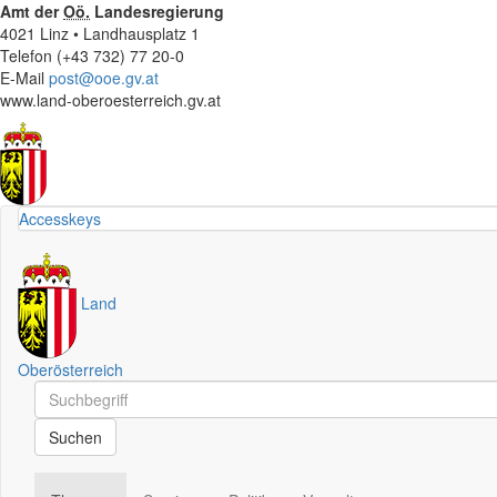
Amt der
Oö.
Landesregierung
4021 Linz • Landhausplatz 1
Telefon (+43 732) 77 20-0
E-Mail
post@ooe.gv.at
www.land-oberoesterreich.gv.at
Accesskeys
Land
Oberösterreich
Schnellsuche
Schnellsuche
Suchen