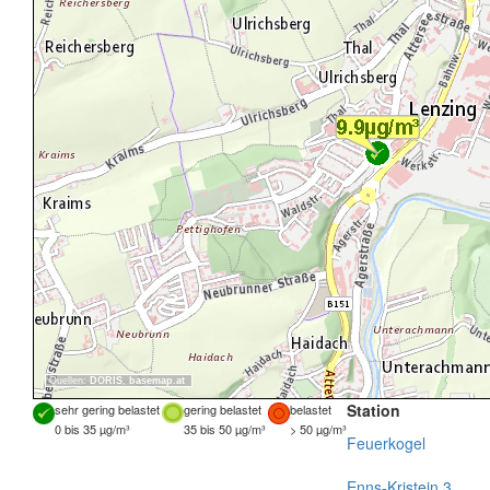
Quellen:
DORIS
,
basemap.at
Station
sehr gering belastet
gering belastet
belastet
0 bis 35 µg/m³
35 bis 50 µg/m³
> 50 µg/m³
Feuerkogel
Enns-Kristein 3