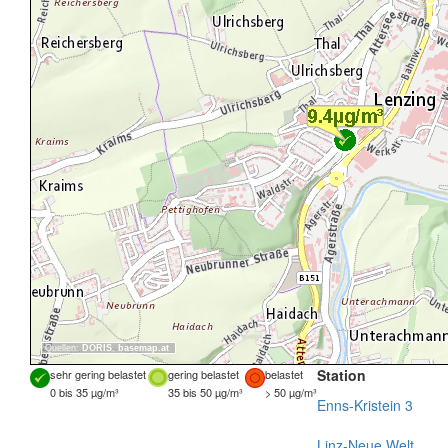
Quellen:
DORIS
,
basemap.at
Station
sehr gering belastet
gering belastet
belastet
0 bis 35 µg/m³
35 bis 50 µg/m³
> 50 µg/m³
Enns-Kristein 3
Linz-Neue Welt