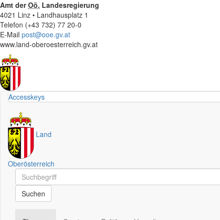
Amt der
Oö.
Landesregierung
4021 Linz • Landhausplatz 1
Telefon (+43 732) 77 20-0
E-Mail
post@ooe.gv.at
www.land-oberoesterreich.gv.at
Accesskeys
Land
Oberösterreich
Schnellsuche
Schnellsuche
Suchen