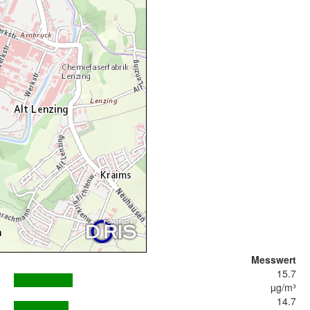
Messwert
15.7
µg/m³
14.7