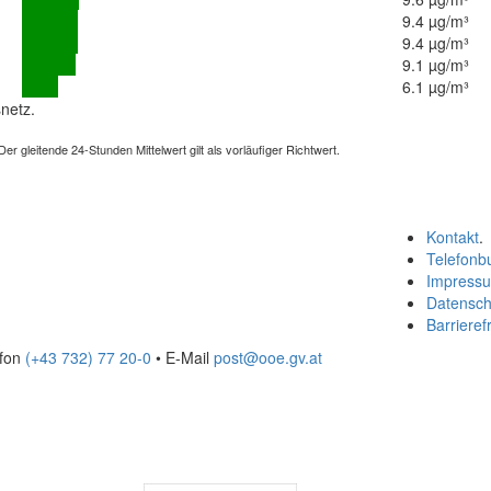
9.4 µg/m³
9.4 µg/m³
9.1 µg/m³
6.1 µg/m³
netz.
 gleitende 24-Stunden Mittelwert gilt als vorläufiger Richtwert.
Kontakt
.
Telefonb
Impress
Datensch
Barrierefr
efon
(+43 732) 77 20-0
• E-Mail
post@ooe.gv.at