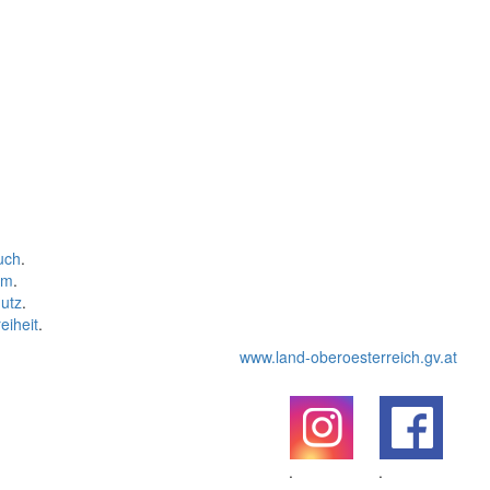
uch
.
um
.
utz
.
eiheit
.
www.land-oberoesterreich.gv.at
.
.