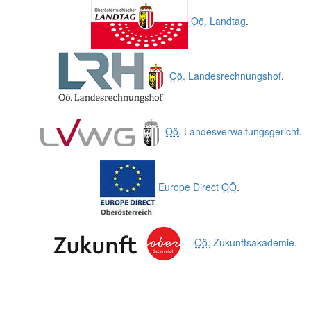
Oö.
Landtag
.
Oö.
Landesrechnungshof
.
Oö.
Landesverwaltungsgericht
.
Europe Direct
OÖ
.
Oö.
Zukunftsakademie
.