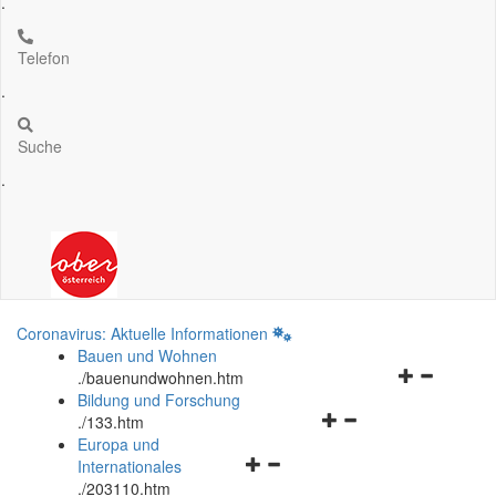
.
Telefon
.
Suche
.
Coronavirus: Aktuelle Informationen
Bauen und Wohnen
Navigationsm
.
/bauenundwohnen.htm
öffnen
Bildung und Forschung
Navigationsmenü
und
.
/133.htm
öffnen
schließen
Europa und
Navigationsmenü
und
Internationales
öffnen
schließen
.
/203110.htm