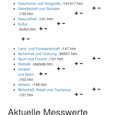
und
Geschichte und Geografie
.
/141017.htm
schließen
Navigationsm
Gesellschaft und Soziales
Navigationsmenü
öffnen
.
/139.htm
öffnen
und
Gesundheit
.
/141.htm
Navigationsmenü
und
schließen
Kultur
Navigationsmenü
öffnen
schließen
.
/kultur.htm
öffnen
und
Navigationsmenü
und
schließen
öffnen
schließen
Land- und Forstwirtschaft
.
/147.htm
und
Sicherheit und Ordnung
.
/89557.htm
schließen
Navigationsm
Sport und Freizeit
.
/151.htm
Navigationsmenü
öffnen
Statistik
.
/statistik.htm
Navigationsmenü
öffnen
und
Umwelt
Navigationsmenü
öffnen
und
schließen
und Natur
öffnen
und
schließen
.
/153.htm
und
schließen
Verkehr
.
/155.htm
schließen
Navigationsm
Wirtschaft, Arbeit und Tourismus
Navigationsmenü
öffnen
.
/157.htm
öffnen
und
und
schließen
Aktuelle Messwerte
schließen