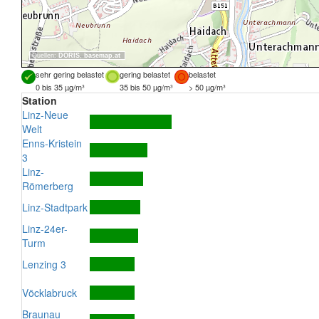
Quellen:
DORIS
,
basemap.at
sehr gering belastet
gering belastet
belastet
0 bis 35 µg/m³
35 bis 50 µg/m³
> 50 µg/m³
Station
Linz-Neue
Welt
Enns-Kristein
3
Linz-
Römerberg
Linz-Stadtpark
Linz-24er-
Turm
Lenzing 3
Vöcklabruck
Braunau