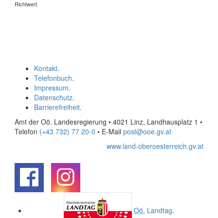
Richtwert.
Kontakt
.
Telefonbuch
.
Impressum
.
Datenschutz
.
Barrierefreiheit
.
Amt der Oö. Landesregierung • 4021 Linz, Landhausplatz 1
•
Telefon
(+43 732) 77 20-0
• E-Mail
post@ooe.gv.at
www.land-oberoesterreich.gv.at
.
.
Oö.
Landtag
.