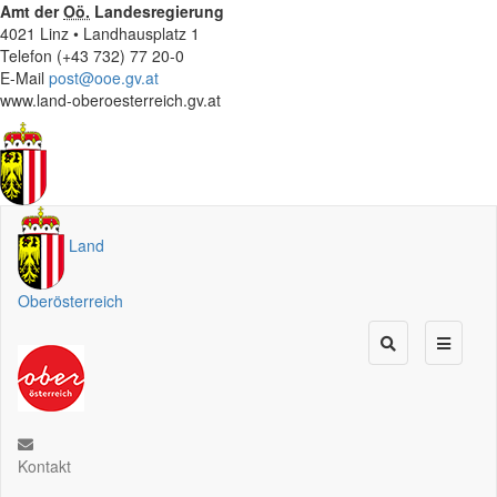
Amt der
Oö.
Landesregierung
4021 Linz • Landhausplatz 1
Telefon (+43 732) 77 20-0
E-Mail
post@ooe.gv.at
www.land-oberoesterreich.gv.at
Land
Oberösterreich
Kontakt