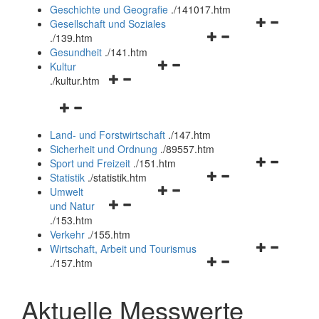
und
Geschichte und Geografie
.
/141017.htm
schließen
Navigationsm
Gesellschaft und Soziales
Navigationsmenü
öffnen
.
/139.htm
öffnen
und
Gesundheit
.
/141.htm
Navigationsmenü
und
schließen
Kultur
Navigationsmenü
öffnen
schließen
.
/kultur.htm
öffnen
und
Navigationsmenü
und
schließen
öffnen
schließen
Land- und Forstwirtschaft
.
/147.htm
und
Sicherheit und Ordnung
.
/89557.htm
schließen
Navigationsm
Sport und Freizeit
.
/151.htm
Navigationsmenü
öffnen
Statistik
.
/statistik.htm
Navigationsmenü
öffnen
und
Umwelt
Navigationsmenü
öffnen
und
schließen
und Natur
öffnen
und
schließen
.
/153.htm
und
schließen
Verkehr
.
/155.htm
schließen
Navigationsm
Wirtschaft, Arbeit und Tourismus
Navigationsmenü
öffnen
.
/157.htm
öffnen
und
und
schließen
Aktuelle Messwerte
schließen