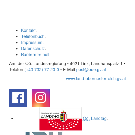
Kontakt
.
Telefonbuch
.
Impressum
.
Datenschutz
.
Barrierefreiheit
.
Amt der Oö. Landesregierung • 4021 Linz, Landhausplatz 1
•
Telefon
(+43 732) 77 20-0
• E-Mail
post@ooe.gv.at
www.land-oberoesterreich.gv.at
.
.
Oö.
Landtag
.