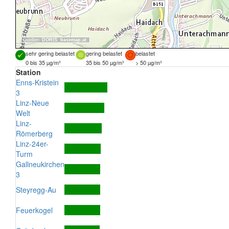
Quellen:
DORIS
,
basemap.at
sehr gering belastet
gering belastet
belastet
0 bis 35 µg/m³
35 bis 50 µg/m³
> 50 µg/m³
Station
Enns-Kristein
3
Linz-Neue
Welt
Linz-
Römerberg
Linz-24er-
Turm
Gallneukirchen
3
Steyregg-Au
Feuerkogel