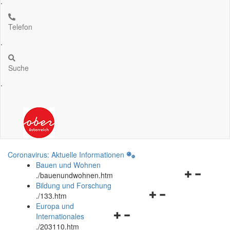
.
Telefon
.
Suche
.
Coronavirus: Aktuelle Informationen
Bauen und Wohnen
Navigationsm
.
/bauenundwohnen.htm
öffnen
Bildung und Forschung
Navigationsmenü
und
.
/133.htm
öffnen
schließen
Europa und
Navigationsmenü
und
Internationales
öffnen
schließen
.
/203110.htm