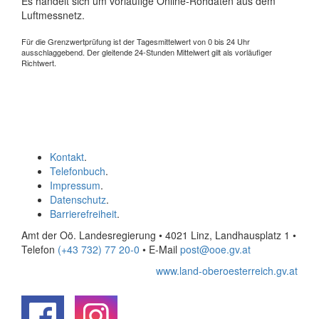
Es handelt sich um vorläufige Online-Rohdaten aus dem
Luftmessnetz.
Für die Grenzwertprüfung ist der Tagesmittelwert von 0 bis 24 Uhr
ausschlaggebend. Der gleitende 24-Stunden Mittelwert gilt als vorläufiger
Richtwert.
Kontakt
.
Telefonbuch
.
Impressum
.
Datenschutz
.
Barrierefreiheit
.
Amt der Oö. Landesregierung • 4021 Linz, Landhausplatz 1
•
Telefon
(+43 732) 77 20-0
• E-Mail
post@ooe.gv.at
www.land-oberoesterreich.gv.at