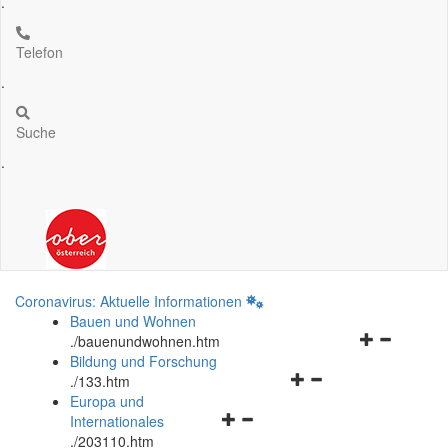
.
Telefon
.
Suche
.
Coronavirus: Aktuelle Informationen
Bauen und Wohnen
Navigationsm
.
/bauenundwohnen.htm
öffnen
Bildung und Forschung
Navigationsmenü
und
.
/133.htm
öffnen
schließen
Europa und
Navigationsmenü
und
Internationales
öffnen
schließen
.
/203110.htm