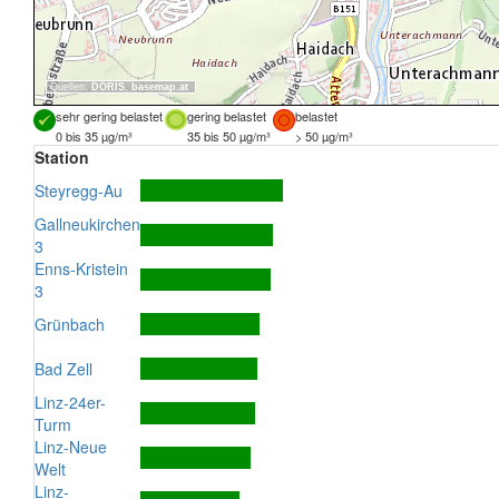
Quellen:
DORIS
,
basemap.at
sehr gering belastet
gering belastet
belastet
0 bis 35 µg/m³
35 bis 50 µg/m³
> 50 µg/m³
Station
Steyregg-Au
Gallneukirchen
3
Enns-Kristein
3
Grünbach
Bad Zell
Linz-24er-
Turm
Linz-Neue
Welt
Linz-