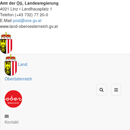
Amt der
Oö.
Landesregierung
4021 Linz • Landhausplatz 1
Telefon (+43 732) 77 20-0
E-Mail
post@ooe.gv.at
www.land-oberoesterreich.gv.at
Land
Oberösterreich
Kontakt