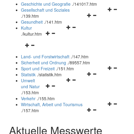
und
Geschichte und Geografie
.
/141017.htm
schließen
Navigationsm
Gesellschaft und Soziales
Navigationsmenü
öffnen
.
/139.htm
öffnen
und
Gesundheit
.
/141.htm
Navigationsmenü
und
schließen
Kultur
Navigationsmenü
öffnen
schließen
.
/kultur.htm
öffnen
und
Navigationsmenü
und
schließen
öffnen
schließen
Land- und Forstwirtschaft
.
/147.htm
und
Sicherheit und Ordnung
.
/89557.htm
schließen
Navigationsm
Sport und Freizeit
.
/151.htm
Navigationsmenü
öffnen
Statistik
.
/statistik.htm
Navigationsmenü
öffnen
und
Umwelt
Navigationsmenü
öffnen
und
schließen
und Natur
öffnen
und
schließen
.
/153.htm
und
schließen
Verkehr
.
/155.htm
schließen
Navigationsm
Wirtschaft, Arbeit und Tourismus
Navigationsmenü
öffnen
.
/157.htm
öffnen
und
und
schließen
Aktuelle Messwerte
schließen