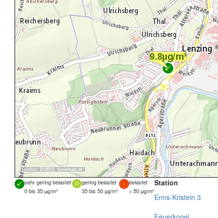
Quellen:
DORIS
,
basemap.at
Station
sehr gering belastet
gering belastet
belastet
0 bis 35 µg/m³
35 bis 50 µg/m³
> 50 µg/m³
Enns-Kristein 3
Feuerkogel