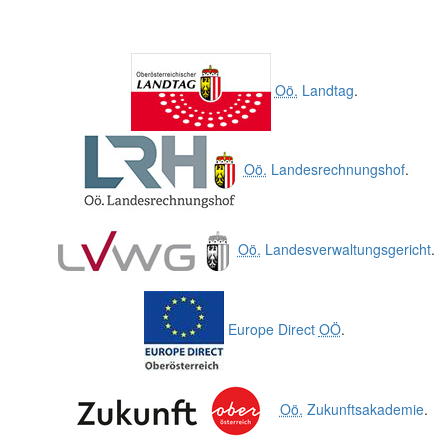
Oö.
Landtag
.
Oö.
Landesrechnungshof
.
Oö.
Landesverwaltungsgericht
.
Europe Direct
OÖ
.
Oö.
Zukunftsakademie
.