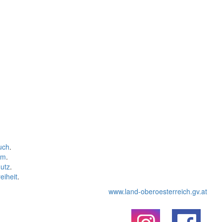
uch
.
um
.
utz
.
eiheit
.
www.land-oberoesterreich.gv.at