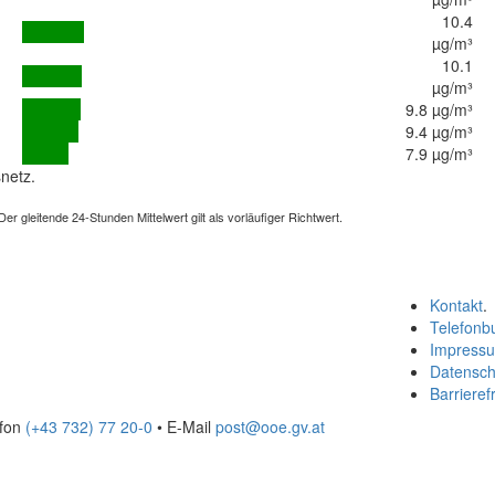
10.4
µg/m³
10.1
µg/m³
9.8 µg/m³
9.4 µg/m³
7.9 µg/m³
netz.
 gleitende 24-Stunden Mittelwert gilt als vorläufiger Richtwert.
Kontakt
.
Telefonb
Impress
Datensch
Barrierefr
efon
(+43 732) 77 20-0
• E-Mail
post@ooe.gv.at