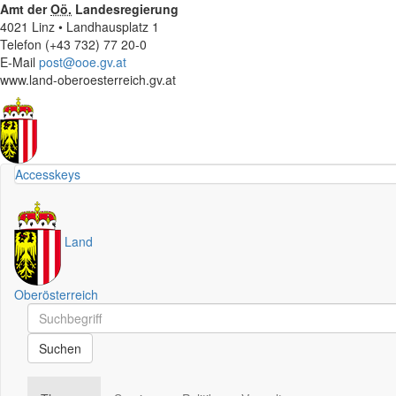
Amt der
Oö.
Landesregierung
4021 Linz • Landhausplatz 1
Telefon (+43 732) 77 20-0
E-Mail
post@ooe.gv.at
www.land-oberoesterreich.gv.at
Accesskeys
Land
Oberösterreich
Schnellsuche
Schnellsuche
Suchen