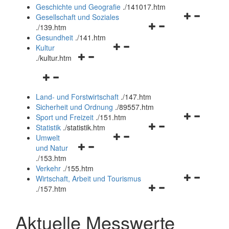
und
Geschichte und Geografie
.
/141017.htm
schließen
Navigationsm
Gesellschaft und Soziales
Navigationsmenü
öffnen
.
/139.htm
öffnen
und
Gesundheit
.
/141.htm
Navigationsmenü
und
schließen
Kultur
Navigationsmenü
öffnen
schließen
.
/kultur.htm
öffnen
und
Navigationsmenü
und
schließen
öffnen
schließen
Land- und Forstwirtschaft
.
/147.htm
und
Sicherheit und Ordnung
.
/89557.htm
schließen
Navigationsm
Sport und Freizeit
.
/151.htm
Navigationsmenü
öffnen
Statistik
.
/statistik.htm
Navigationsmenü
öffnen
und
Umwelt
Navigationsmenü
öffnen
und
schließen
und Natur
öffnen
und
schließen
.
/153.htm
und
schließen
Verkehr
.
/155.htm
schließen
Navigationsm
Wirtschaft, Arbeit und Tourismus
Navigationsmenü
öffnen
.
/157.htm
öffnen
und
und
schließen
Aktuelle Messwerte
schließen