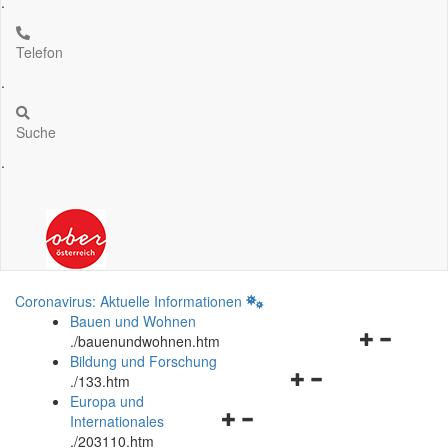
.
Telefon
.
Suche
.
Coronavirus: Aktuelle Informationen
Bauen und Wohnen
Navigationsm
.
/bauenundwohnen.htm
öffnen
Bildung und Forschung
Navigationsmenü
und
.
/133.htm
öffnen
schließen
Europa und
Navigationsmenü
und
Internationales
öffnen
schließen
.
/203110.htm