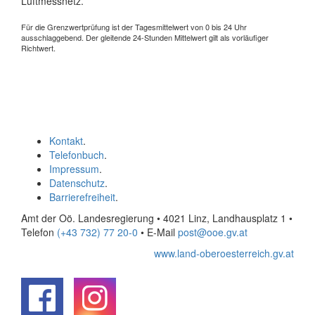
Luftmessnetz.
Für die Grenzwertprüfung ist der Tagesmittelwert von 0 bis 24 Uhr
ausschlaggebend. Der gleitende 24-Stunden Mittelwert gilt als vorläufiger
Richtwert.
Kontakt
.
Telefonbuch
.
Impressum
.
Datenschutz
.
Barrierefreiheit
.
Amt der Oö. Landesregierung • 4021 Linz, Landhausplatz 1
•
Telefon
(+43 732) 77 20-0
• E-Mail
post@ooe.gv.at
www.land-oberoesterreich.gv.at