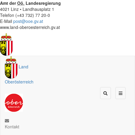
Amt der
Oö.
Landesregierung
4021 Linz • Landhausplatz 1
Telefon (+43 732) 77 20-0
E-Mail
post@ooe.gv.at
www.land-oberoesterreich.gv.at
Land
Oberösterreich
Kontakt