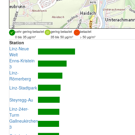
Quellen:
DORIS
,
basemap.at
sehr gering belastet
gering belastet
belastet
0 bis 35 µg/m³
35 bis 50 µg/m³
> 50 µg/m³
Station
Linz-Neue
Welt
Enns-Kristein
3
Linz-
Römerberg
Linz-Stadtpark
Steyregg-Au
Linz-24er-
Turm
Gallneukirchen
3