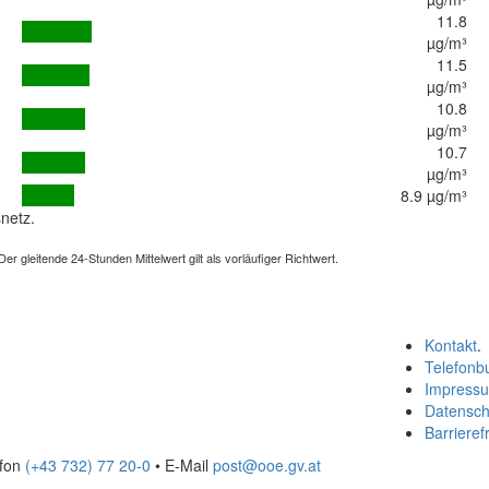
11.8
µg/m³
11.5
µg/m³
10.8
µg/m³
10.7
µg/m³
8.9 µg/m³
netz.
 gleitende 24-Stunden Mittelwert gilt als vorläufiger Richtwert.
Kontakt
.
Telefonb
Impress
Datensch
Barrierefr
efon
(+43 732) 77 20-0
• E-Mail
post@ooe.gv.at