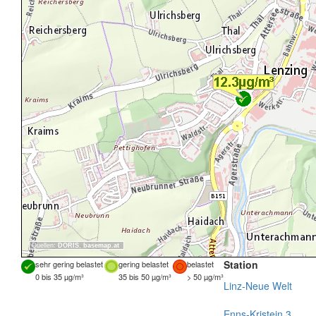
Quellen:
DORIS
,
basemap.at
Station
sehr gering belastet
gering belastet
belastet
0 bis 35 µg/m³
35 bis 50 µg/m³
> 50 µg/m³
Linz-Neue Welt
Enns-Kristein 3