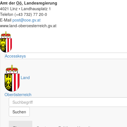
Amt der
Oö.
Landesregierung
4021 Linz • Landhausplatz 1
Telefon (+43 732) 77 20-0
E-Mail
post@ooe.gv.at
www.land-oberoesterreich.gv.at
Accesskeys
Land
Oberösterreich
Schnellsuche
Schnellsuche
Suchen