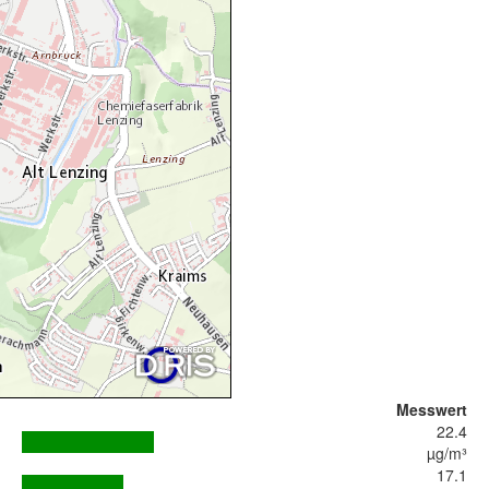
Messwert
22.4
µg/m³
17.1