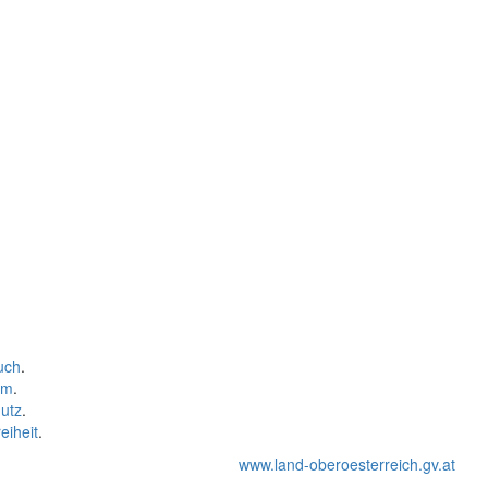
uch
.
um
.
utz
.
eiheit
.
www.land-oberoesterreich.gv.at