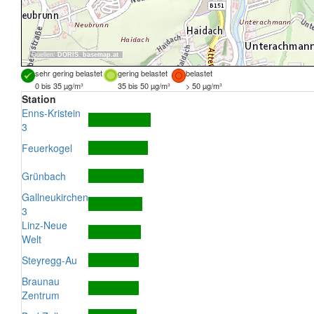
Quellen:
DORIS
,
basemap.at
sehr gering belastet
gering belastet
belastet
0 bis 35 µg/m³
35 bis 50 µg/m³
> 50 µg/m³
Station
Enns-Kristein
3
Feuerkogel
Grünbach
Gallneukirchen
3
Linz-Neue
Welt
Steyregg-Au
Braunau
Zentrum