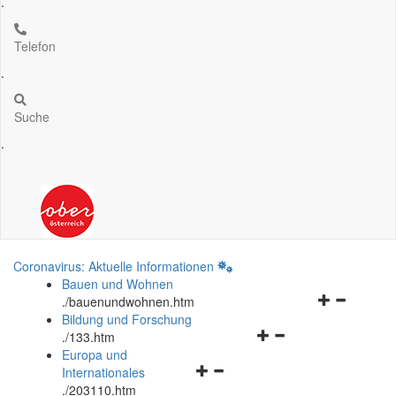
.
Telefon
.
Suche
.
Coronavirus: Aktuelle Informationen
Bauen und Wohnen
Navigationsm
.
/bauenundwohnen.htm
öffnen
Bildung und Forschung
Navigationsmenü
und
.
/133.htm
öffnen
schließen
Europa und
Navigationsmenü
und
Internationales
öffnen
schließen
.
/203110.htm