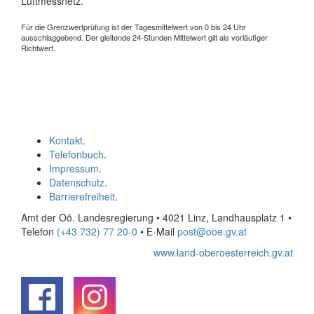
Luftmessnetz.
Für die Grenzwertprüfung ist der Tagesmittelwert von 0 bis 24 Uhr
ausschlaggebend. Der gleitende 24-Stunden Mittelwert gilt als vorläufiger
Richtwert.
Kontakt
.
Telefonbuch
.
Impressum
.
Datenschutz
.
Barrierefreiheit
.
Amt der Oö. Landesregierung • 4021 Linz, Landhausplatz 1
•
Telefon
(+43 732) 77 20-0
• E-Mail
post@ooe.gv.at
www.land-oberoesterreich.gv.at