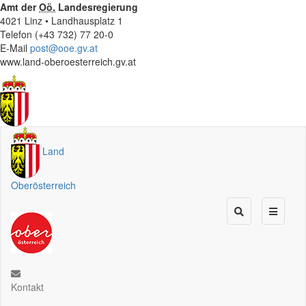
Amt der
Oö.
Landesregierung
4021 Linz • Landhausplatz 1
Telefon (+43 732) 77 20-0
E-Mail
post@ooe.gv.at
www.land-oberoesterreich.gv.at
Land
Oberösterreich
Kontakt