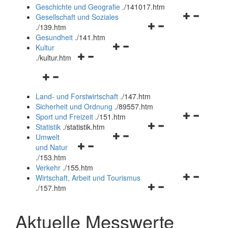
und
Geschichte und Geografie
.
/141017.htm
schließen
Navigationsm
Gesellschaft und Soziales
Navigationsmenü
öffnen
.
/139.htm
öffnen
und
Gesundheit
.
/141.htm
Navigationsmenü
und
schließen
Kultur
Navigationsmenü
öffnen
schließen
.
/kultur.htm
öffnen
und
Navigationsmenü
und
schließen
öffnen
schließen
Land- und Forstwirtschaft
.
/147.htm
und
Sicherheit und Ordnung
.
/89557.htm
schließen
Navigationsm
Sport und Freizeit
.
/151.htm
Navigationsmenü
öffnen
Statistik
.
/statistik.htm
Navigationsmenü
öffnen
und
Umwelt
Navigationsmenü
öffnen
und
schließen
und Natur
öffnen
und
schließen
.
/153.htm
und
schließen
Verkehr
.
/155.htm
schließen
Navigationsm
Wirtschaft, Arbeit und Tourismus
Navigationsmenü
öffnen
.
/157.htm
öffnen
und
und
schließen
Aktuelle Messwerte
schließen