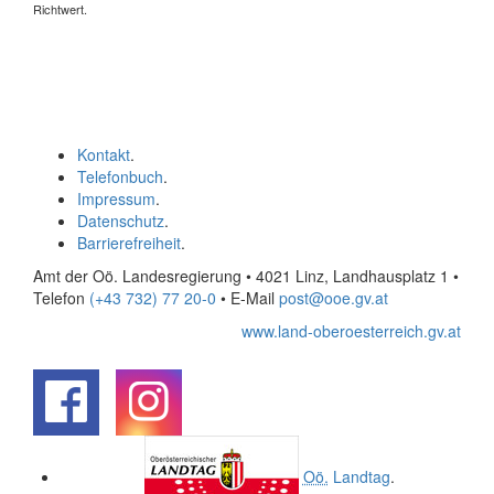
Richtwert.
Kontakt
.
Telefonbuch
.
Impressum
.
Datenschutz
.
Barrierefreiheit
.
Amt der Oö. Landesregierung • 4021 Linz, Landhausplatz 1
•
Telefon
(+43 732) 77 20-0
• E-Mail
post@ooe.gv.at
www.land-oberoesterreich.gv.at
.
.
Oö.
Landtag
.