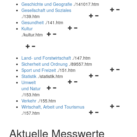
und
Geschichte und Geografie
.
/141017.htm
schließen
Navigationsm
Gesellschaft und Soziales
Navigationsmenü
öffnen
.
/139.htm
öffnen
und
Gesundheit
.
/141.htm
Navigationsmenü
und
schließen
Kultur
Navigationsmenü
öffnen
schließen
.
/kultur.htm
öffnen
und
Navigationsmenü
und
schließen
öffnen
schließen
Land- und Forstwirtschaft
.
/147.htm
und
Sicherheit und Ordnung
.
/89557.htm
schließen
Navigationsm
Sport und Freizeit
.
/151.htm
Navigationsmenü
öffnen
Statistik
.
/statistik.htm
Navigationsmenü
öffnen
und
Umwelt
Navigationsmenü
öffnen
und
schließen
und Natur
öffnen
und
schließen
.
/153.htm
und
schließen
Verkehr
.
/155.htm
schließen
Navigationsm
Wirtschaft, Arbeit und Tourismus
Navigationsmenü
öffnen
.
/157.htm
öffnen
und
und
schließen
Aktuelle Messwerte
schließen