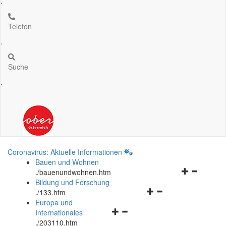
.
Telefon
.
Suche
.
Coronavirus: Aktuelle Informationen
Bauen und Wohnen
Navigationsm
.
/bauenundwohnen.htm
öffnen
Bildung und Forschung
Navigationsmenü
und
.
/133.htm
öffnen
schließen
Europa und
Navigationsmenü
und
Internationales
öffnen
schließen
.
/203110.htm