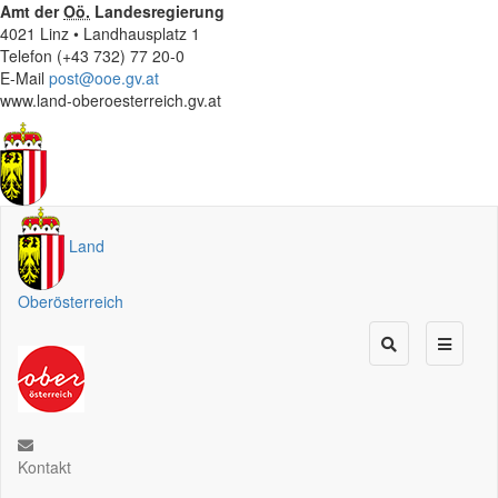
Amt der
Oö.
Landesregierung
4021 Linz • Landhausplatz 1
Telefon (+43 732) 77 20-0
E-Mail
post@ooe.gv.at
www.land-oberoesterreich.gv.at
Land
Oberösterreich
Kontakt