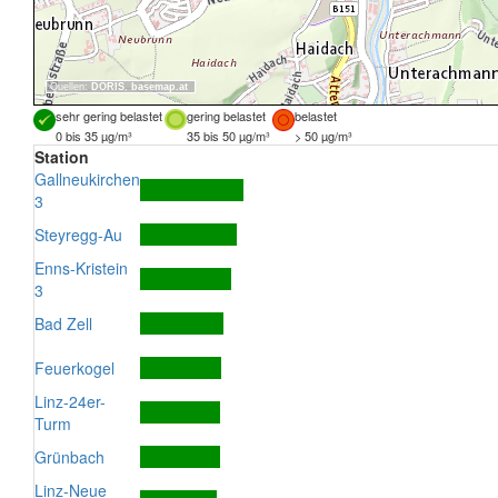
Quellen:
DORIS
,
basemap.at
sehr gering belastet
gering belastet
belastet
0 bis 35 µg/m³
35 bis 50 µg/m³
> 50 µg/m³
Station
Gallneukirchen
3
Steyregg-Au
Enns-Kristein
3
Bad Zell
Feuerkogel
Linz-24er-
Turm
Grünbach
Linz-Neue