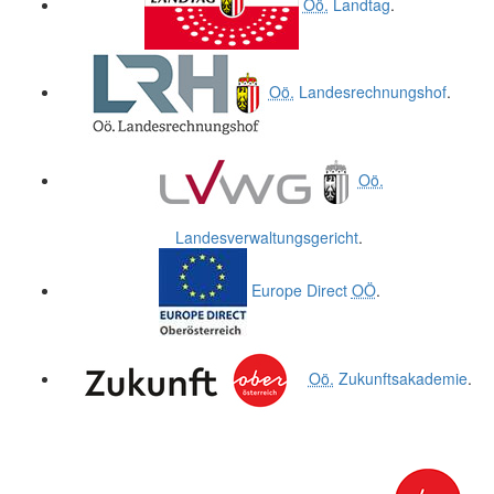
Oö.
Landtag
.
Oö.
Landesrechnungshof
.
Oö.
Landesverwaltungsgericht
.
Europe Direct
OÖ
.
Oö.
Zukunftsakademie
.