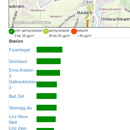
Quellen:
DORIS
,
basemap.at
sehr gering belastet
gering belastet
belastet
0 bis 35 µg/m³
35 bis 50 µg/m³
> 50 µg/m³
Station
Feuerkogel
Grünbach
Enns-Kristein
3
Gallneukirchen
3
Bad Zell
Steyregg-Au
Linz-Neue
Welt
Linz-24er-