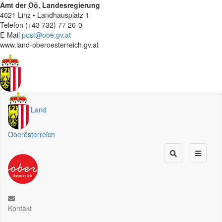
Amt der
Oö.
Landesregierung
4021 Linz • Landhausplatz 1
Telefon (+43 732) 77 20-0
E-Mail
post@ooe.gv.at
www.land-oberoesterreich.gv.at
Land
Oberösterreich
Kontakt