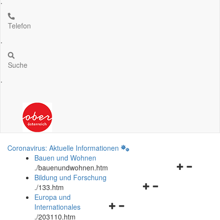
.
Telefon
.
Suche
.
Coronavirus: Aktuelle Informationen
Bauen und Wohnen
Navigationsm
.
/bauenundwohnen.htm
öffnen
Bildung und Forschung
Navigationsmenü
und
.
/133.htm
öffnen
schließen
Europa und
Navigationsmenü
und
Internationales
öffnen
schließen
.
/203110.htm