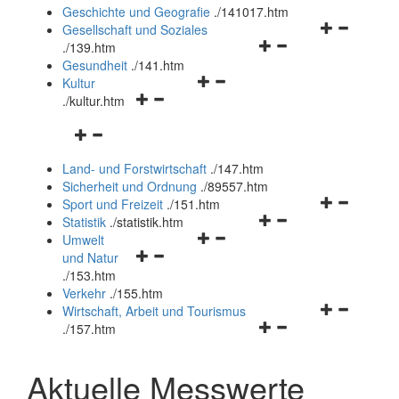
und
Geschichte und Geografie
.
/141017.htm
schließen
Navigationsm
Gesellschaft und Soziales
Navigationsmenü
öffnen
.
/139.htm
öffnen
und
Gesundheit
.
/141.htm
Navigationsmenü
und
schließen
Kultur
Navigationsmenü
öffnen
schließen
.
/kultur.htm
öffnen
und
Navigationsmenü
und
schließen
öffnen
schließen
Land- und Forstwirtschaft
.
/147.htm
und
Sicherheit und Ordnung
.
/89557.htm
schließen
Navigationsm
Sport und Freizeit
.
/151.htm
Navigationsmenü
öffnen
Statistik
.
/statistik.htm
Navigationsmenü
öffnen
und
Umwelt
Navigationsmenü
öffnen
und
schließen
und Natur
öffnen
und
schließen
.
/153.htm
und
schließen
Verkehr
.
/155.htm
schließen
Navigationsm
Wirtschaft, Arbeit und Tourismus
Navigationsmenü
öffnen
.
/157.htm
öffnen
und
und
schließen
Aktuelle Messwerte
schließen