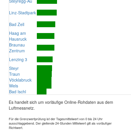
Steyregg-Au
Linz-Stadtpark
Bad Zell
Haag am
Hausruck
Braunau
Zentrum
Lenzing 3
Steyr
Traun
Vöcklabruck
Wels
Bad Ischl
Es handelt sich um vorläufige Online-Rohdaten aus dem
Luftmessnetz.
Für die Grenzwertprüfung ist der Tagesmittelwert von 0 bis 24 Uhr
ausschlaggebend. Der gleitende 24-Stunden Mittelwert gilt als vorläufiger
Richtwert.