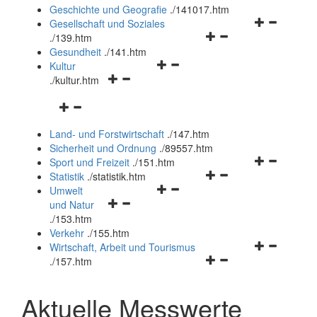
und
Geschichte und Geografie
.
/141017.htm
schließen
Navigationsm
Gesellschaft und Soziales
Navigationsmenü
öffnen
.
/139.htm
öffnen
und
Gesundheit
.
/141.htm
Navigationsmenü
und
schließen
Kultur
Navigationsmenü
öffnen
schließen
.
/kultur.htm
öffnen
und
Navigationsmenü
und
schließen
öffnen
schließen
Land- und Forstwirtschaft
.
/147.htm
und
Sicherheit und Ordnung
.
/89557.htm
schließen
Navigationsm
Sport und Freizeit
.
/151.htm
Navigationsmenü
öffnen
Statistik
.
/statistik.htm
Navigationsmenü
öffnen
und
Umwelt
Navigationsmenü
öffnen
und
schließen
und Natur
öffnen
und
schließen
.
/153.htm
und
schließen
Verkehr
.
/155.htm
schließen
Navigationsm
Wirtschaft, Arbeit und Tourismus
Navigationsmenü
öffnen
.
/157.htm
öffnen
und
und
schließen
Aktuelle Messwerte
schließen