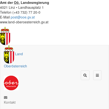
Amt der
Oö.
Landesregierung
4021 Linz • Landhausplatz 1
Telefon (+43 732) 77 20-0
E-Mail
post@ooe.gv.at
www.land-oberoesterreich.gv.at
Land
Oberösterreich
Kontakt