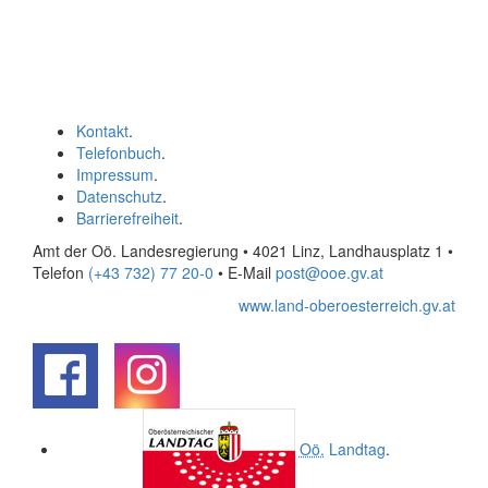
Kontakt
.
Telefonbuch
.
Impressum
.
Datenschutz
.
Barrierefreiheit
.
Amt der Oö. Landesregierung • 4021 Linz, Landhausplatz 1
•
Telefon
(+43 732) 77 20-0
• E-Mail
post@ooe.gv.at
www.land-oberoesterreich.gv.at
.
.
Oö.
Landtag
.