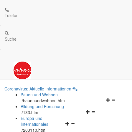
.
Telefon
.
Suche
.
Coronavirus: Aktuelle Informationen
Bauen und Wohnen
Navigationsm
.
/bauenundwohnen.htm
öffnen
Bildung und Forschung
Navigationsmenü
und
.
/133.htm
öffnen
schließen
Europa und
Navigationsmenü
und
Internationales
öffnen
schließen
.
/203110.htm