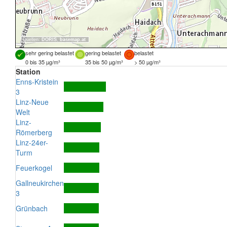
Quellen:
DORIS
,
basemap.at
sehr gering belastet
gering belastet
belastet
0 bis 35 µg/m³
35 bis 50 µg/m³
> 50 µg/m³
Station
Enns-Kristein
3
Linz-Neue
Welt
Linz-
Römerberg
Linz-24er-
Turm
Feuerkogel
Gallneukirchen
3
Grünbach