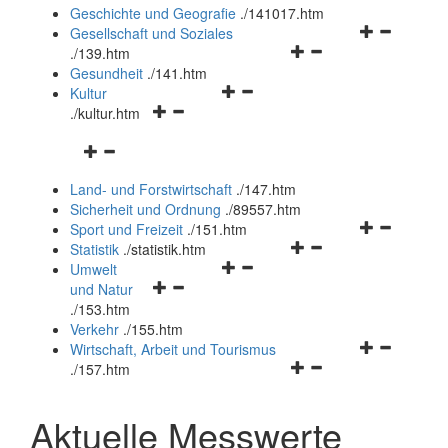
und
Geschichte und Geografie
.
/141017.htm
schließen
Navigationsm
Gesellschaft und Soziales
Navigationsmenü
öffnen
.
/139.htm
öffnen
und
Gesundheit
.
/141.htm
Navigationsmenü
und
schließen
Kultur
Navigationsmenü
öffnen
schließen
.
/kultur.htm
öffnen
und
Navigationsmenü
und
schließen
öffnen
schließen
Land- und Forstwirtschaft
.
/147.htm
und
Sicherheit und Ordnung
.
/89557.htm
schließen
Navigationsm
Sport und Freizeit
.
/151.htm
Navigationsmenü
öffnen
Statistik
.
/statistik.htm
Navigationsmenü
öffnen
und
Umwelt
Navigationsmenü
öffnen
und
schließen
und Natur
öffnen
und
schließen
.
/153.htm
und
schließen
Verkehr
.
/155.htm
schließen
Navigationsm
Wirtschaft, Arbeit und Tourismus
Navigationsmenü
öffnen
.
/157.htm
öffnen
und
und
schließen
Aktuelle Messwerte
schließen