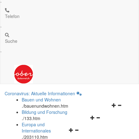
.
Telefon
.
Suche
.
Coronavirus: Aktuelle Informationen
Bauen und Wohnen
Navigationsm
.
/bauenundwohnen.htm
öffnen
Bildung und Forschung
Navigationsmenü
und
.
/133.htm
öffnen
schließen
Europa und
Navigationsmenü
und
Internationales
öffnen
schließen
.
/203110.htm