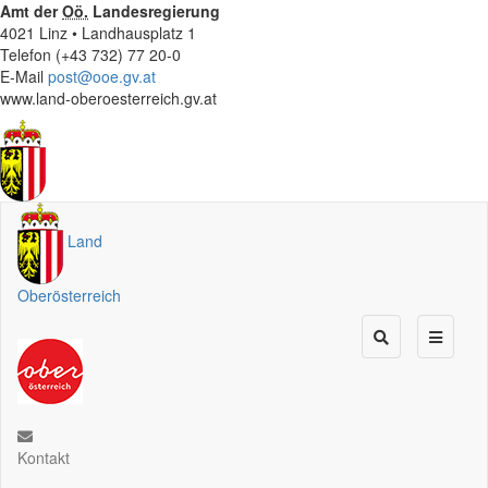
Amt der
Oö.
Landesregierung
4021 Linz • Landhausplatz 1
Telefon (+43 732) 77 20-0
E-Mail
post@ooe.gv.at
www.land-oberoesterreich.gv.at
Land
Oberösterreich
Kontakt