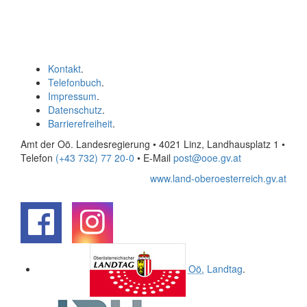
Kontakt
.
Telefonbuch
.
Impressum
.
Datenschutz
.
Barrierefreiheit
.
Amt der Oö. Landesregierung • 4021 Linz, Landhausplatz 1
•
Telefon
(+43 732) 77 20-0
• E-Mail
post@ooe.gv.at
www.land-oberoesterreich.gv.at
.
.
Oö.
Landtag
.