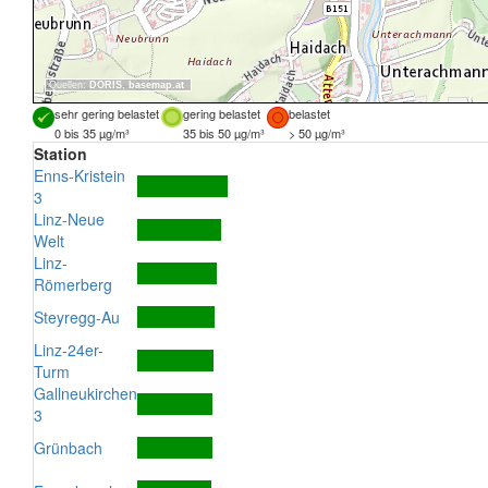
Quellen:
DORIS
,
basemap.at
sehr gering belastet
gering belastet
belastet
0 bis 35 µg/m³
35 bis 50 µg/m³
> 50 µg/m³
Station
Enns-Kristein
3
Linz-Neue
Welt
Linz-
Römerberg
Steyregg-Au
Linz-24er-
Turm
Gallneukirchen
3
Grünbach