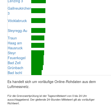
Lenzing 3
Gallneukirchen
3
Vöcklabruck
Steyregg-Au
Traun
Haag am
Hausruck
Steyr
Feuerkogel
Bad Zell
Grünbach
Bad Ischl
Es handelt sich um vorläufige Online-Rohdaten aus dem
Luftmessnetz.
Für die Grenzwertprüfung ist der Tagesmittelwert von 0 bis 24 Uhr
ausschlaggebend. Der gleitende 24-Stunden Mittelwert gilt als vorläufiger
Richtwert.