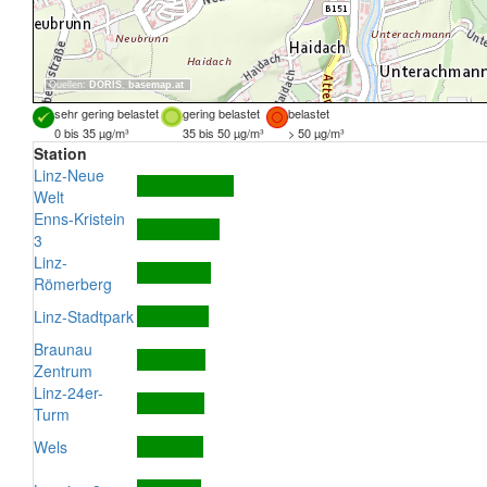
Quellen:
DORIS
,
basemap.at
sehr gering belastet
gering belastet
belastet
0 bis 35 µg/m³
35 bis 50 µg/m³
> 50 µg/m³
Station
Linz-Neue
Welt
Enns-Kristein
3
Linz-
Römerberg
Linz-Stadtpark
Braunau
Zentrum
Linz-24er-
Turm
Wels