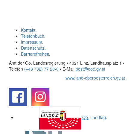
Kontakt
.
Telefonbuch
.
Impressum
.
Datenschutz
.
Barrierefreiheit
.
Amt der Oö. Landesregierung • 4021 Linz, Landhausplatz 1
•
Telefon
(+43 732) 77 20-0
• E-Mail
post@ooe.gv.at
www.land-oberoesterreich.gv.at
.
.
Oö.
Landtag
.