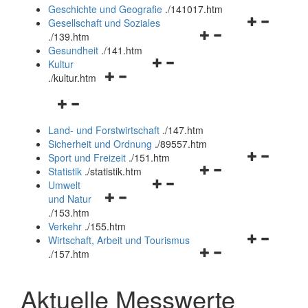
und
Geschichte und Geografie
.
/141017.htm
schließen
Navigationsm
Gesellschaft und Soziales
Navigationsmenü
öffnen
.
/139.htm
öffnen
und
Gesundheit
.
/141.htm
Navigationsmenü
und
schließen
Kultur
Navigationsmenü
öffnen
schließen
.
/kultur.htm
öffnen
und
Navigationsmenü
und
schließen
öffnen
schließen
Land- und Forstwirtschaft
.
/147.htm
und
Sicherheit und Ordnung
.
/89557.htm
schließen
Navigationsm
Sport und Freizeit
.
/151.htm
Navigationsmenü
öffnen
Statistik
.
/statistik.htm
Navigationsmenü
öffnen
und
Umwelt
Navigationsmenü
öffnen
und
schließen
und Natur
öffnen
und
schließen
.
/153.htm
und
schließen
Verkehr
.
/155.htm
schließen
Navigationsm
Wirtschaft, Arbeit und Tourismus
Navigationsmenü
öffnen
.
/157.htm
öffnen
und
und
schließen
Aktuelle Messwerte
schließen