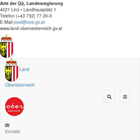
Amt der
Oö.
Landesregierung
4021 Linz • Landhausplatz 1
Telefon (+43 732) 77 20-0
E-Mail
post@ooe.gv.at
www.land-oberoesterreich.gv.at
Land
Oberösterreich
Kontakt