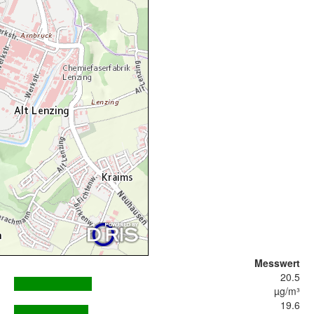
Messwert
20.5
µg/m³
19.6