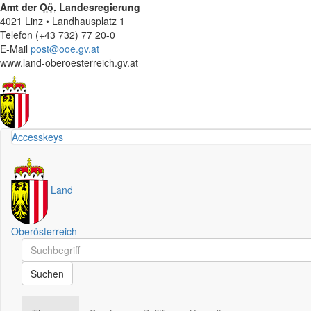
Amt der
Oö.
Landesregierung
4021 Linz • Landhausplatz 1
Telefon (+43 732) 77 20-0
E-Mail
post@ooe.gv.at
www.land-oberoesterreich.gv.at
Accesskeys
Land
Oberösterreich
Schnellsuche
Schnellsuche
Suchen