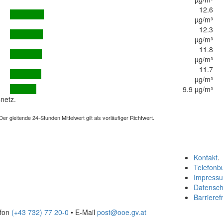
12.6
µg/m³
12.3
µg/m³
11.8
µg/m³
11.7
µg/m³
9.9 µg/m³
netz.
 gleitende 24-Stunden Mittelwert gilt als vorläufiger Richtwert.
Kontakt
.
Telefonb
Impress
Datensch
Barrierefr
efon
(+43 732) 77 20-0
• E-Mail
post@ooe.gv.at