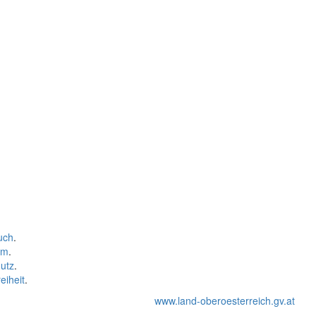
uch
.
um
.
utz
.
eiheit
.
www.land-oberoesterreich.gv.at