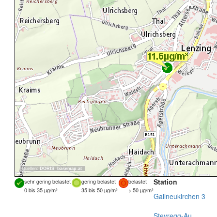
Quellen:
DORIS
,
basemap.at
Station
sehr gering belastet
gering belastet
belastet
0 bis 35 µg/m³
35 bis 50 µg/m³
> 50 µg/m³
Gallneukirchen 3
Steyregg-Au