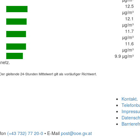
12.5
µg/m³
12.1
µg/m³
11.7
µg/m³
11.6
µg/m³
9.9 µg/m³
netz.
 gleitende 24-Stunden Mittelwert gilt als vorläufiger Richtwert.
Kontakt
.
Telefonb
Impress
Datensch
Barrierefr
efon
(+43 732) 77 20-0
• E-Mail
post@ooe.gv.at