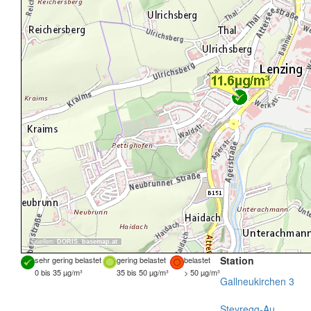
Quellen:
DORIS
,
basemap.at
Station
sehr gering belastet
gering belastet
belastet
0 bis 35 µg/m³
35 bis 50 µg/m³
> 50 µg/m³
Gallneukirchen 3
Steyregg-Au