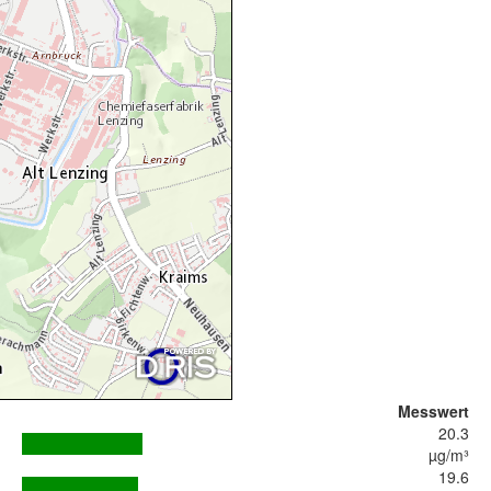
Messwert
20.3
µg/m³
19.6