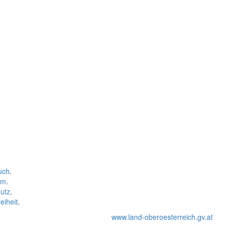
uch
.
um
.
utz
.
eiheit
.
www.land-oberoesterreich.gv.at