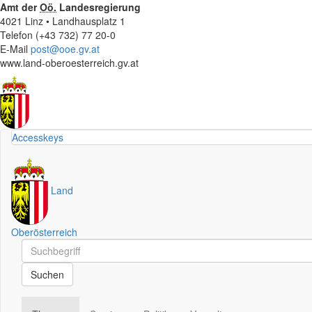
Amt der
Oö.
Landesregierung
4021 Linz • Landhausplatz 1
Telefon (+43 732) 77 20-0
E-Mail
post@ooe.gv.at
www.land-oberoesterreich.gv.at
Accesskeys
Land
Oberösterreich
Schnellsuche
Schnellsuche
Suchen