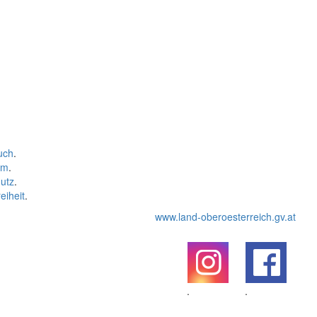
uch
.
um
.
utz
.
eiheit
.
www.land-oberoesterreich.gv.at
.
.