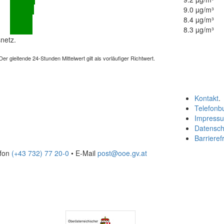
9.0 µg/m³
8.4 µg/m³
8.3 µg/m³
netz.
 gleitende 24-Stunden Mittelwert gilt als vorläufiger Richtwert.
Kontakt
.
Telefonb
Impress
Datensch
Barrierefr
efon
(+43 732) 77 20-0
• E-Mail
post@ooe.gv.at