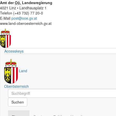
Amt der
Oö.
Landesregierung
4021 Linz • Landhausplatz 1
Telefon (+43 732) 77 20-0
E-Mail
post@ooe.gv.at
www.land-oberoesterreich.gv.at
Accesskeys
Land
Oberösterreich
Schnellsuche
Schnellsuche
Suchen