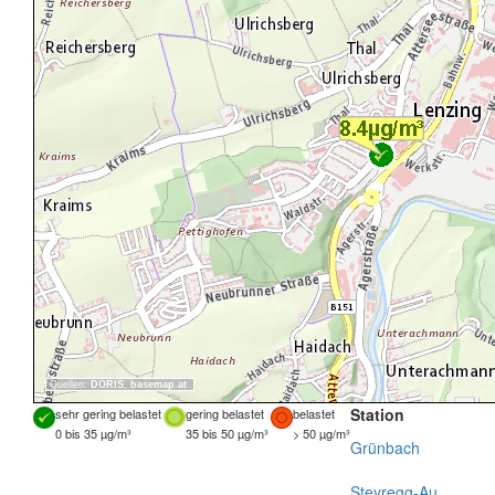
Quellen:
DORIS
,
basemap.at
Station
sehr gering belastet
gering belastet
belastet
0 bis 35 µg/m³
35 bis 50 µg/m³
> 50 µg/m³
Grünbach
Steyregg-Au