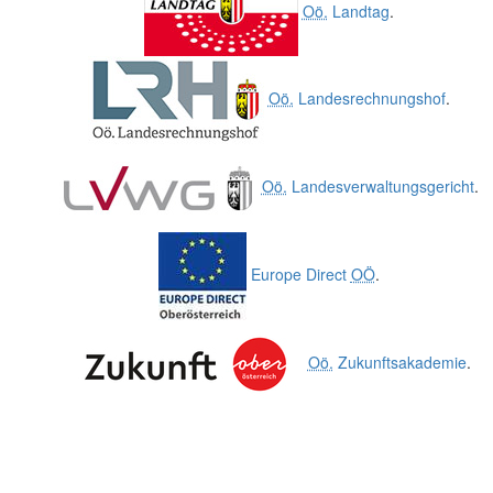
Oö.
Landtag
.
Oö.
Landesrechnungshof
.
Oö.
Landesverwaltungsgericht
.
Europe Direct
OÖ
.
Oö.
Zukunftsakademie
.