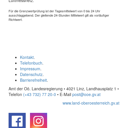
Luftmessnetz.
Für die Grenzwertprüfung ist der Tagesmittelwert von 0 bis 24 Uhr
ausschlaggebend. Der gleitende 24-Stunden Mittelwert gilt als vorläufiger
Richtwert.
Kontakt
.
Telefonbuch
.
Impressum
.
Datenschutz
.
Barrierefreiheit
.
Amt der Oö. Landesregierung • 4021 Linz, Landhausplatz 1
•
Telefon
(+43 732) 77 20-0
• E-Mail
post@ooe.gv.at
www.land-oberoesterreich.gv.at