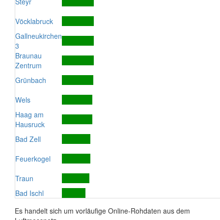
Steyr
Vöcklabruck
Gallneukirchen
3
Braunau
Zentrum
Grünbach
Wels
Haag am
Hausruck
Bad Zell
Feuerkogel
Traun
Bad Ischl
Es handelt sich um vorläufige Online-Rohdaten aus dem