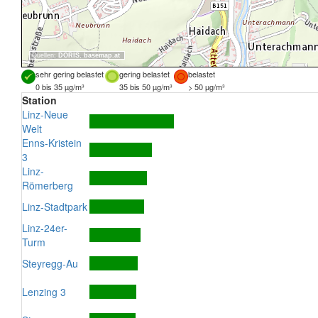
Quellen:
DORIS
,
basemap.at
sehr gering belastet
gering belastet
belastet
0 bis 35 µg/m³
35 bis 50 µg/m³
> 50 µg/m³
Station
Linz-Neue
Welt
Enns-Kristein
3
Linz-
Römerberg
Linz-Stadtpark
Linz-24er-
Turm
Steyregg-Au
Lenzing 3