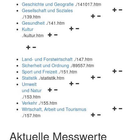
und
Geschichte und Geografie
.
/141017.htm
schließen
Navigationsm
Gesellschaft und Soziales
Navigationsmenü
öffnen
.
/139.htm
öffnen
und
Gesundheit
.
/141.htm
Navigationsmenü
und
schließen
Kultur
Navigationsmenü
öffnen
schließen
.
/kultur.htm
öffnen
und
Navigationsmenü
und
schließen
öffnen
schließen
Land- und Forstwirtschaft
.
/147.htm
und
Sicherheit und Ordnung
.
/89557.htm
schließen
Navigationsm
Sport und Freizeit
.
/151.htm
Navigationsmenü
öffnen
Statistik
.
/statistik.htm
Navigationsmenü
öffnen
und
Umwelt
Navigationsmenü
öffnen
und
schließen
und Natur
öffnen
und
schließen
.
/153.htm
und
schließen
Verkehr
.
/155.htm
schließen
Navigationsm
Wirtschaft, Arbeit und Tourismus
Navigationsmenü
öffnen
.
/157.htm
öffnen
und
und
schließen
Aktuelle Messwerte
schließen