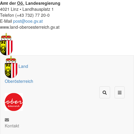
Amt der
Oö.
Landesregierung
4021 Linz • Landhausplatz 1
Telefon (+43 732) 77 20-0
E-Mail
post@ooe.gv.at
www.land-oberoesterreich.gv.at
Land
Oberösterreich
Kontakt