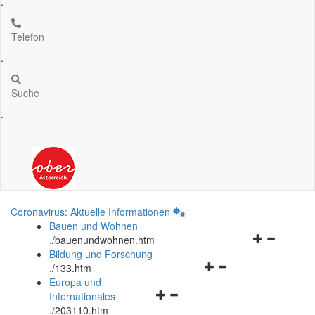
.
Telefon
.
Suche
.
Coronavirus: Aktuelle Informationen
Bauen und Wohnen
Navigationsm
.
/bauenundwohnen.htm
öffnen
Bildung und Forschung
Navigationsmenü
und
.
/133.htm
öffnen
schließen
Europa und
Navigationsmenü
und
Internationales
öffnen
schließen
.
/203110.htm