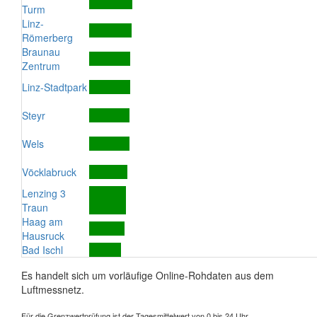
Turm
Linz-
Römerberg
Braunau
Zentrum
Linz-Stadtpark
Steyr
Wels
Vöcklabruck
Lenzing 3
Traun
Haag am
Hausruck
Bad Ischl
Es handelt sich um vorläufige Online-Rohdaten aus dem
Luftmessnetz.
Für die Grenzwertprüfung ist der Tagesmittelwert von 0 bis 24 Uhr