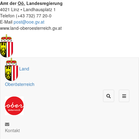
Amt der
Oö.
Landesregierung
4021 Linz • Landhausplatz 1
Telefon (+43 732) 77 20-0
E-Mail
post@ooe.gv.at
www.land-oberoesterreich.gv.at
Land
Oberösterreich
Kontakt