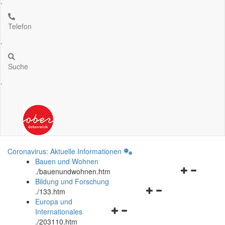
.
Telefon
.
Suche
.
Coronavirus: Aktuelle Informationen
Bauen und Wohnen
Navigationsm
.
/bauenundwohnen.htm
öffnen
Bildung und Forschung
Navigationsmenü
und
.
/133.htm
öffnen
schließen
Europa und
Navigationsmenü
und
Internationales
öffnen
schließen
.
/203110.htm