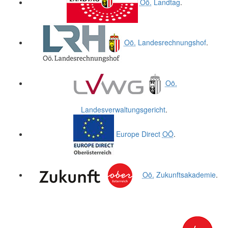
Oö.
Landtag
.
Oö.
Landesrechnungshof
.
Oö.
Landesverwaltungsgericht
.
Europe Direct
OÖ
.
Oö.
Zukunftsakademie
.