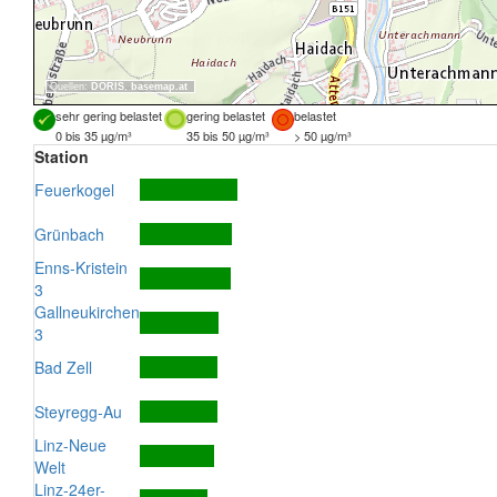
Quellen:
DORIS
,
basemap.at
sehr gering belastet
gering belastet
belastet
0 bis 35 µg/m³
35 bis 50 µg/m³
> 50 µg/m³
Station
Feuerkogel
Grünbach
Enns-Kristein
3
Gallneukirchen
3
Bad Zell
Steyregg-Au
Linz-Neue
Welt
Linz-24er-