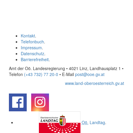
Kontakt
.
Telefonbuch
.
Impressum
.
Datenschutz
.
Barrierefreiheit
.
Amt der Oö. Landesregierung • 4021 Linz, Landhausplatz 1
•
Telefon
(+43 732) 77 20-0
• E-Mail
post@ooe.gv.at
www.land-oberoesterreich.gv.at
.
.
Oö.
Landtag
.