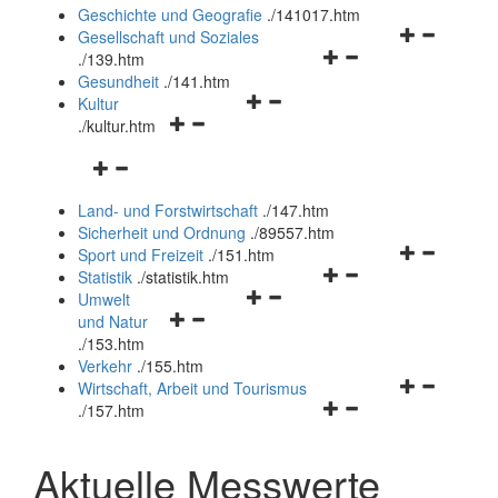
und
Geschichte und Geografie
.
/141017.htm
schließen
Navigationsm
Gesellschaft und Soziales
Navigationsmenü
öffnen
.
/139.htm
öffnen
und
Gesundheit
.
/141.htm
Navigationsmenü
und
schließen
Kultur
Navigationsmenü
öffnen
schließen
.
/kultur.htm
öffnen
und
Navigationsmenü
und
schließen
öffnen
schließen
Land- und Forstwirtschaft
.
/147.htm
und
Sicherheit und Ordnung
.
/89557.htm
schließen
Navigationsm
Sport und Freizeit
.
/151.htm
Navigationsmenü
öffnen
Statistik
.
/statistik.htm
Navigationsmenü
öffnen
und
Umwelt
Navigationsmenü
öffnen
und
schließen
und Natur
öffnen
und
schließen
.
/153.htm
und
schließen
Verkehr
.
/155.htm
schließen
Navigationsm
Wirtschaft, Arbeit und Tourismus
Navigationsmenü
öffnen
.
/157.htm
öffnen
und
und
schließen
Aktuelle Messwerte
schließen