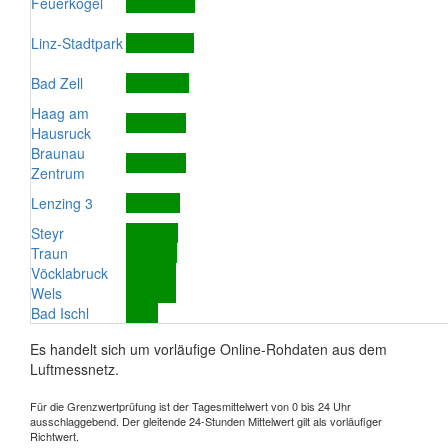
Feuerkogel
Linz-Stadtpark
Bad Zell
Haag am
Hausruck
Braunau
Zentrum
Lenzing 3
Steyr
Traun
Vöcklabruck
Wels
Bad Ischl
Es handelt sich um vorläufige Online-Rohdaten aus dem
Luftmessnetz.
Für die Grenzwertprüfung ist der Tagesmittelwert von 0 bis 24 Uhr
ausschlaggebend. Der gleitende 24-Stunden Mittelwert gilt als vorläufiger
Richtwert.