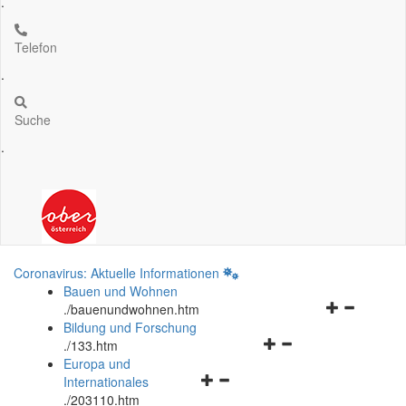
.
Telefon
.
Suche
.
Coronavirus: Aktuelle Informationen
Bauen und Wohnen
Navigationsm
.
/bauenundwohnen.htm
öffnen
Bildung und Forschung
Navigationsmenü
und
.
/133.htm
öffnen
schließen
Europa und
Navigationsmenü
und
Internationales
öffnen
schließen
.
/203110.htm