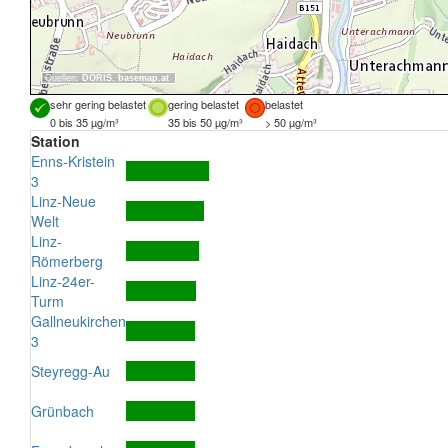
Quellen:
DORIS
,
basemap.at
sehr gering belastet
gering belastet
belastet
0 bis 35 µg/m³
35 bis 50 µg/m³
> 50 µg/m³
Station
Enns-Kristein
3
Linz-Neue
Welt
Linz-
Römerberg
Linz-24er-
Turm
Gallneukirchen
3
Steyregg-Au
Grünbach