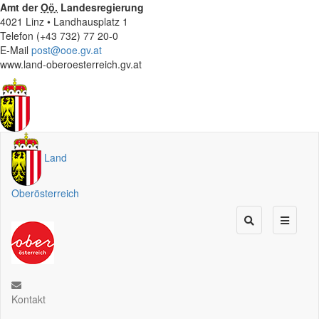
Amt der
Oö.
Landesregierung
4021 Linz • Landhausplatz 1
Telefon (+43 732) 77 20-0
E-Mail
post@ooe.gv.at
www.land-oberoesterreich.gv.at
Land
Oberösterreich
Kontakt