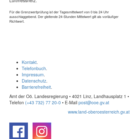
Luftmessnetz.
Für die Grenzwertprüfung ist der Tagesmittelwert von 0 bis 24 Uhr
ausschlaggebend. Der gleitende 24-Stunden Mittelwert gilt als vorläufiger
Richtwert.
Kontakt
.
Telefonbuch
.
Impressum
.
Datenschutz
.
Barrierefreiheit
.
Amt der Oö. Landesregierung • 4021 Linz, Landhausplatz 1
•
Telefon
(+43 732) 77 20-0
• E-Mail
post@ooe.gv.at
www.land-oberoesterreich.gv.at