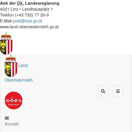
Amt der
Oö.
Landesregierung
4021 Linz • Landhausplatz 1
Telefon (+43 732) 77 20-0
E-Mail
post@ooe.gv.at
www.land-oberoesterreich.gv.at
Land
Oberösterreich
Kontakt