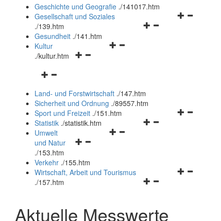
und
Geschichte und Geografie
.
/141017.htm
schließen
Navigationsm
Gesellschaft und Soziales
Navigationsmenü
öffnen
.
/139.htm
öffnen
und
Gesundheit
.
/141.htm
Navigationsmenü
und
schließen
Kultur
Navigationsmenü
öffnen
schließen
.
/kultur.htm
öffnen
und
Navigationsmenü
und
schließen
öffnen
schließen
Land- und Forstwirtschaft
.
/147.htm
und
Sicherheit und Ordnung
.
/89557.htm
schließen
Navigationsm
Sport und Freizeit
.
/151.htm
Navigationsmenü
öffnen
Statistik
.
/statistik.htm
Navigationsmenü
öffnen
und
Umwelt
Navigationsmenü
öffnen
und
schließen
und Natur
öffnen
und
schließen
.
/153.htm
und
schließen
Verkehr
.
/155.htm
schließen
Navigationsm
Wirtschaft, Arbeit und Tourismus
Navigationsmenü
öffnen
.
/157.htm
öffnen
und
und
schließen
Aktuelle Messwerte
schließen