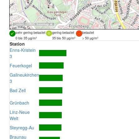
Quellen:
DORIS
,
basemap.at
sehr gering belastet
gering belastet
belastet
0 bis 35 µg/m³
35 bis 50 µg/m³
> 50 µg/m³
Station
Enns-Kristein
3
Feuerkogel
Gallneukirchen
3
Bad Zell
Grünbach
Linz-Neue
Welt
Steyregg-Au
Braunau