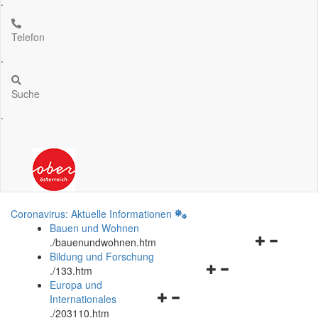
.
Telefon
.
Suche
.
Coronavirus: Aktuelle Informationen
Bauen und Wohnen
Navigationsm
.
/bauenundwohnen.htm
öffnen
Bildung und Forschung
Navigationsmenü
und
.
/133.htm
öffnen
schließen
Europa und
Navigationsmenü
und
Internationales
öffnen
schließen
.
/203110.htm