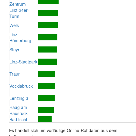
Zentrum
Linz-24er-
Turm
Wels
Linz-
Römerberg
Steyr
Linz-Stadtpark
Traun
Vöcklabruck
Lenzing 3
Haag am
Hausruck
Bad Ischl
Es handelt sich um vorläufige Online-Rohdaten aus dem