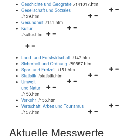
und
Geschichte und Geografie
.
/141017.htm
schließen
Navigationsm
Gesellschaft und Soziales
Navigationsmenü
öffnen
.
/139.htm
öffnen
und
Gesundheit
.
/141.htm
Navigationsmenü
und
schließen
Kultur
Navigationsmenü
öffnen
schließen
.
/kultur.htm
öffnen
und
Navigationsmenü
und
schließen
öffnen
schließen
Land- und Forstwirtschaft
.
/147.htm
und
Sicherheit und Ordnung
.
/89557.htm
schließen
Navigationsm
Sport und Freizeit
.
/151.htm
Navigationsmenü
öffnen
Statistik
.
/statistik.htm
Navigationsmenü
öffnen
und
Umwelt
Navigationsmenü
öffnen
und
schließen
und Natur
öffnen
und
schließen
.
/153.htm
und
schließen
Verkehr
.
/155.htm
schließen
Navigationsm
Wirtschaft, Arbeit und Tourismus
Navigationsmenü
öffnen
.
/157.htm
öffnen
und
und
schließen
Aktuelle Messwerte
schließen