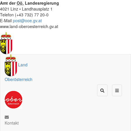
Amt der
Oö.
Landesregierung
4021 Linz • Landhausplatz 1
Telefon (+43 732) 77 20-0
E-Mail
post@ooe.gv.at
www.land-oberoesterreich.gv.at
Land
Oberösterreich
Kontakt