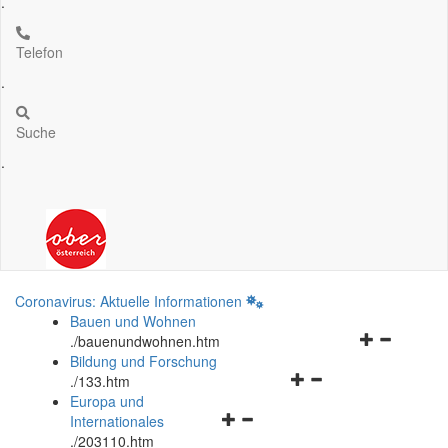
.
Telefon
.
Suche
.
Coronavirus: Aktuelle Informationen
Bauen und Wohnen
Navigationsm
.
/bauenundwohnen.htm
öffnen
Bildung und Forschung
Navigationsmenü
und
.
/133.htm
öffnen
schließen
Europa und
Navigationsmenü
und
Internationales
öffnen
schließen
.
/203110.htm