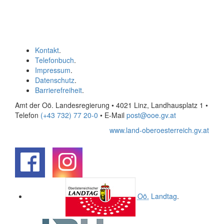
Kontakt
.
Telefonbuch
.
Impressum
.
Datenschutz
.
Barrierefreiheit
.
Amt der Oö. Landesregierung • 4021 Linz, Landhausplatz 1
•
Telefon
(+43 732) 77 20-0
• E-Mail
post@ooe.gv.at
www.land-oberoesterreich.gv.at
.
.
Oö.
Landtag
.