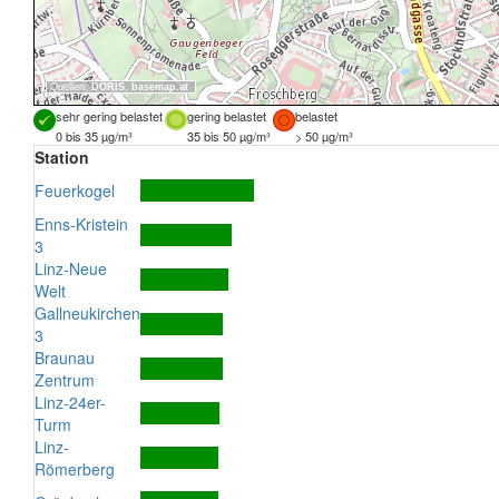
Quellen:
DORIS
,
basemap.at
sehr gering belastet
gering belastet
belastet
0 bis 35 µg/m³
35 bis 50 µg/m³
> 50 µg/m³
Station
Feuerkogel
Enns-Kristein
3
Linz-Neue
Welt
Gallneukirchen
3
Braunau
Zentrum
Linz-24er-
Turm
Linz-
Römerberg