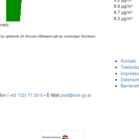
8.9 µg/m³
8.7 µg/m³
8.3 µg/m³
netz.
 gleitende 24-Stunden Mittelwert gilt als vorläufiger Richtwert.
Kontakt
.
Telefonb
Impress
Datensch
Barrierefr
efon
(+43 732) 77 20-0
• E-Mail
post@ooe.gv.at