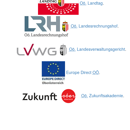
Oö.
Landtag
.
Oö.
Landesrechnungshof
.
Oö.
Landesverwaltungsgericht
.
Europe Direct
OÖ
.
Oö.
Zukunftsakademie
.