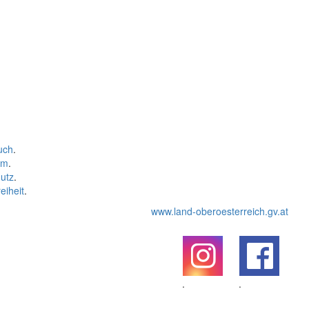
uch
.
um
.
utz
.
eiheit
.
www.land-oberoesterreich.gv.at
.
.