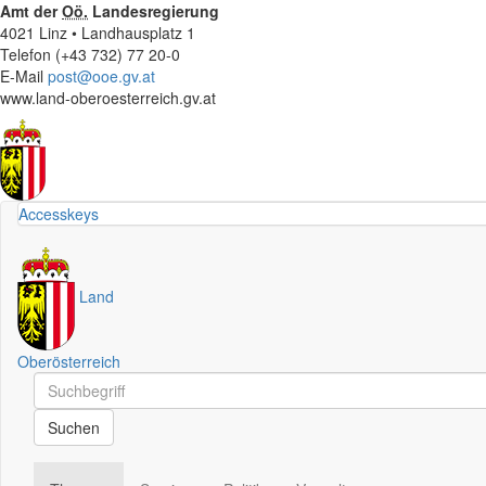
Amt der
Oö.
Landesregierung
4021 Linz • Landhausplatz 1
Telefon (+43 732) 77 20-0
E-Mail
post@ooe.gv.at
www.land-oberoesterreich.gv.at
Accesskeys
Land
Oberösterreich
Schnellsuche
Schnellsuche
Suchen