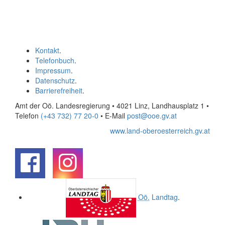
Kontakt
.
Telefonbuch
.
Impressum
.
Datenschutz
.
Barrierefreiheit
.
Amt der Oö. Landesregierung • 4021 Linz, Landhausplatz 1
•
Telefon
(+43 732) 77 20-0
• E-Mail
post@ooe.gv.at
www.land-oberoesterreich.gv.at
.
.
Oö.
Landtag
.