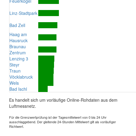
Feuerkogel
Linz-Stadtpark
Bad Zell
Haag am
Hausruck
Braunau
Zentrum
Lenzing 3
Steyr
Traun
Vöcklabruck
Wels
Bad Ischl
Es handelt sich um vorläufige Online-Rohdaten aus dem
Luftmessnetz.
Für die Grenzwertprüfung ist der Tagesmittelwert von 0 bis 24 Uhr
ausschlaggebend. Der gleitende 24-Stunden Mittelwert gilt als vorläufiger
Richtwert.