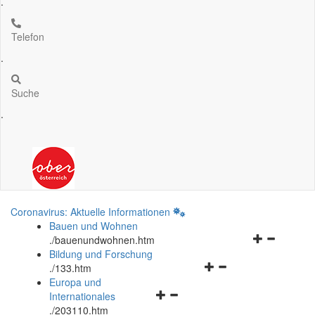
.
Telefon
.
Suche
.
Coronavirus: Aktuelle Informationen
Bauen und Wohnen
Navigationsm
.
/bauenundwohnen.htm
öffnen
Bildung und Forschung
Navigationsmenü
und
.
/133.htm
öffnen
schließen
Europa und
Navigationsmenü
und
Internationales
öffnen
schließen
.
/203110.htm