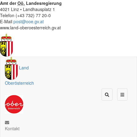
Amt der
Oö.
Landesregierung
4021 Linz • Landhausplatz 1
Telefon (+43 732) 77 20-0
E-Mail
post@ooe.gv.at
www.land-oberoesterreich.gv.at
Land
Oberösterreich
Kontakt