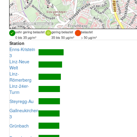
Quellen:
DORIS
,
basemap.at
sehr gering belastet
gering belastet
belastet
0 bis 35 µg/m³
35 bis 50 µg/m³
> 50 µg/m³
Station
Enns-Kristein
3
Linz-Neue
Welt
Linz-
Römerberg
Linz-24er-
Turm
Steyregg-Au
Gallneukirchen
3
Grünbach