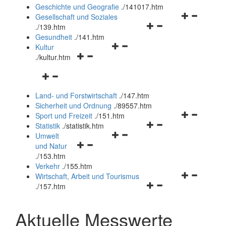
und
Geschichte und Geografie
.
/141017.htm
schließen
Navigationsm
Gesellschaft und Soziales
Navigationsmenü
öffnen
.
/139.htm
öffnen
und
Gesundheit
.
/141.htm
Navigationsmenü
und
schließen
Kultur
Navigationsmenü
öffnen
schließen
.
/kultur.htm
öffnen
und
Navigationsmenü
und
schließen
öffnen
schließen
Land- und Forstwirtschaft
.
/147.htm
und
Sicherheit und Ordnung
.
/89557.htm
schließen
Navigationsm
Sport und Freizeit
.
/151.htm
Navigationsmenü
öffnen
Statistik
.
/statistik.htm
Navigationsmenü
öffnen
und
Umwelt
Navigationsmenü
öffnen
und
schließen
und Natur
öffnen
und
schließen
.
/153.htm
und
schließen
Verkehr
.
/155.htm
schließen
Navigationsm
Wirtschaft, Arbeit und Tourismus
Navigationsmenü
öffnen
.
/157.htm
öffnen
und
und
schließen
Aktuelle Messwerte
schließen