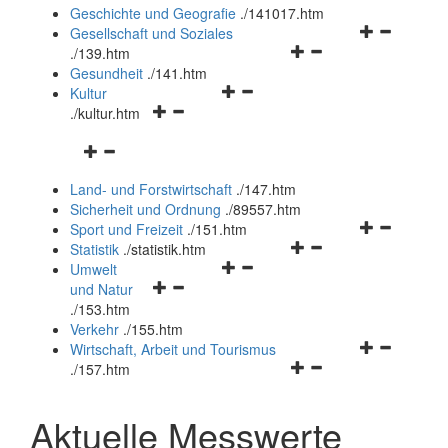
und
Geschichte und Geografie
.
/141017.htm
schließen
Navigationsm
Gesellschaft und Soziales
Navigationsmenü
öffnen
.
/139.htm
öffnen
und
Gesundheit
.
/141.htm
Navigationsmenü
und
schließen
Kultur
Navigationsmenü
öffnen
schließen
.
/kultur.htm
öffnen
und
Navigationsmenü
und
schließen
öffnen
schließen
Land- und Forstwirtschaft
.
/147.htm
und
Sicherheit und Ordnung
.
/89557.htm
schließen
Navigationsm
Sport und Freizeit
.
/151.htm
Navigationsmenü
öffnen
Statistik
.
/statistik.htm
Navigationsmenü
öffnen
und
Umwelt
Navigationsmenü
öffnen
und
schließen
und Natur
öffnen
und
schließen
.
/153.htm
und
schließen
Verkehr
.
/155.htm
schließen
Navigationsm
Wirtschaft, Arbeit und Tourismus
Navigationsmenü
öffnen
.
/157.htm
öffnen
und
und
schließen
Aktuelle Messwerte
schließen