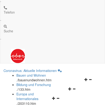
.
Telefon
.
Suche
.
Coronavirus: Aktuelle Informationen
Bauen und Wohnen
Navigationsm
.
/bauenundwohnen.htm
öffnen
Bildung und Forschung
Navigationsmenü
und
.
/133.htm
öffnen
schließen
Europa und
Navigationsmenü
und
Internationales
öffnen
schließen
.
/203110.htm