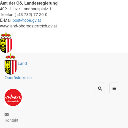
Amt der
Oö.
Landesregierung
4021 Linz • Landhausplatz 1
Telefon (+43 732) 77 20-0
E-Mail
post@ooe.gv.at
www.land-oberoesterreich.gv.at
Land
Oberösterreich
Kontakt