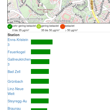
Quellen:
DORIS
,
basemap.at
sehr gering belastet
gering belastet
belastet
0 bis 35 µg/m³
35 bis 50 µg/m³
> 50 µg/m³
Station
Enns-Kristein
3
Feuerkogel
Gallneukirchen
3
Bad Zell
Grünbach
Linz-Neue
Welt
Steyregg-Au
Braunau