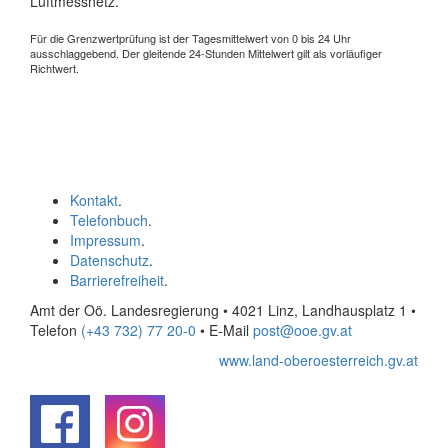
Luftmessnetz.
Für die Grenzwertprüfung ist der Tagesmittelwert von 0 bis 24 Uhr
ausschlaggebend. Der gleitende 24-Stunden Mittelwert gilt als vorläufiger
Richtwert.
Kontakt
.
Telefonbuch
.
Impressum
.
Datenschutz
.
Barrierefreiheit
.
Amt der Oö. Landesregierung • 4021 Linz, Landhausplatz 1
•
Telefon
(+43 732) 77 20-0
• E-Mail
post@ooe.gv.at
www.land-oberoesterreich.gv.at