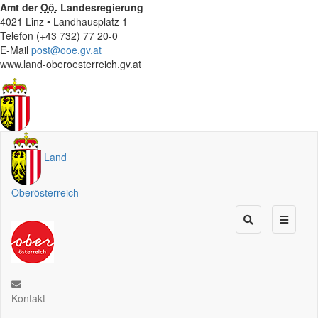
Amt der
Oö.
Landesregierung
4021 Linz • Landhausplatz 1
Telefon (+43 732) 77 20-0
E-Mail
post@ooe.gv.at
www.land-oberoesterreich.gv.at
Land
Oberösterreich
Kontakt