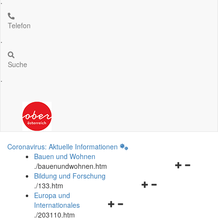
.
Telefon
.
Suche
.
Coronavirus: Aktuelle Informationen
Bauen und Wohnen
Navigationsm
.
/bauenundwohnen.htm
öffnen
Bildung und Forschung
Navigationsmenü
und
.
/133.htm
öffnen
schließen
Europa und
Navigationsmenü
und
Internationales
öffnen
schließen
.
/203110.htm