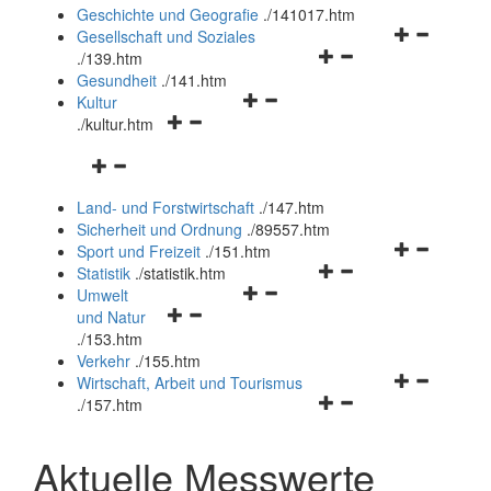
und
Geschichte und Geografie
.
/141017.htm
schließen
Navigationsm
Gesellschaft und Soziales
Navigationsmenü
öffnen
.
/139.htm
öffnen
und
Gesundheit
.
/141.htm
Navigationsmenü
und
schließen
Kultur
Navigationsmenü
öffnen
schließen
.
/kultur.htm
öffnen
und
Navigationsmenü
und
schließen
öffnen
schließen
Land- und Forstwirtschaft
.
/147.htm
und
Sicherheit und Ordnung
.
/89557.htm
schließen
Navigationsm
Sport und Freizeit
.
/151.htm
Navigationsmenü
öffnen
Statistik
.
/statistik.htm
Navigationsmenü
öffnen
und
Umwelt
Navigationsmenü
öffnen
und
schließen
und Natur
öffnen
und
schließen
.
/153.htm
und
schließen
Verkehr
.
/155.htm
schließen
Navigationsm
Wirtschaft, Arbeit und Tourismus
Navigationsmenü
öffnen
.
/157.htm
öffnen
und
und
schließen
Aktuelle Messwerte
schließen