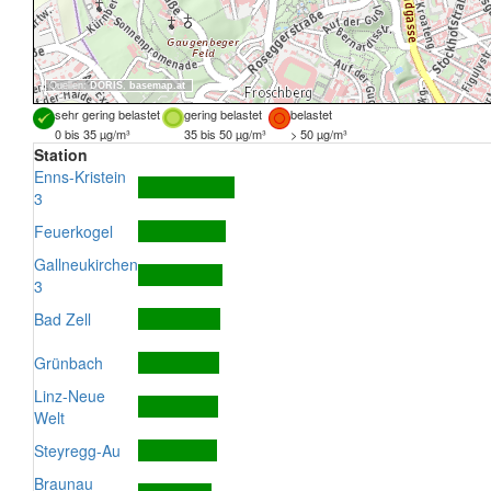
Quellen:
DORIS
,
basemap.at
sehr gering belastet
gering belastet
belastet
0 bis 35 µg/m³
35 bis 50 µg/m³
> 50 µg/m³
Station
Enns-Kristein
3
Feuerkogel
Gallneukirchen
3
Bad Zell
Grünbach
Linz-Neue
Welt
Steyregg-Au
Braunau