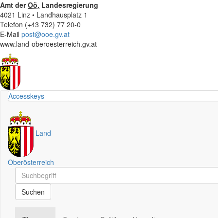
Amt der
Oö.
Landesregierung
4021 Linz • Landhausplatz 1
Telefon (+43 732) 77 20-0
E-Mail
post@ooe.gv.at
www.land-oberoesterreich.gv.at
Accesskeys
Land
Oberösterreich
Schnellsuche
Schnellsuche
Suchen