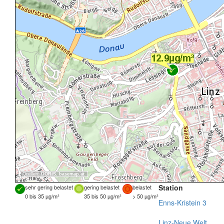
Quellen:
DORIS
,
basemap.at
Station
sehr gering belastet
gering belastet
belastet
0 bis 35 µg/m³
35 bis 50 µg/m³
> 50 µg/m³
Enns-Kristein 3
Linz-Neue Welt