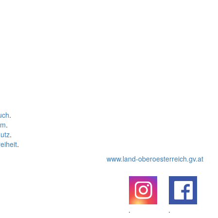
uch
.
um
.
utz
.
eiheit
.
www.land-oberoesterreich.gv.at
.
.