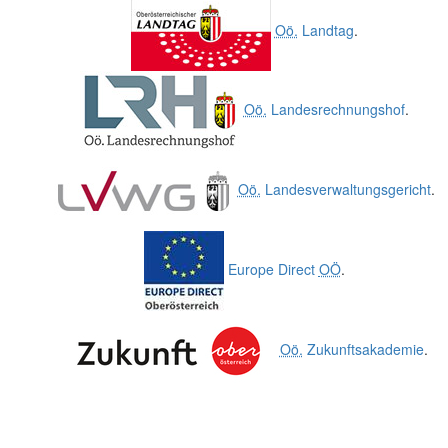
Oö.
Landtag
.
Oö.
Landesrechnungshof
.
Oö.
Landesverwaltungsgericht
.
Europe Direct
OÖ
.
Oö.
Zukunftsakademie
.