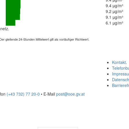
9.4 µg/m³
9.2 µg/m³
9.1 µg/m³
6.1 µg/m³
netz.
 gleitende 24-Stunden Mittelwert gilt als vorläufiger Richtwert.
Kontakt
.
Telefonb
Impress
Datensch
Barrierefr
efon
(+43 732) 77 20-0
• E-Mail
post@ooe.gv.at