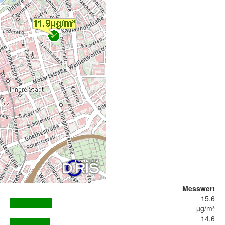
Messwert
15.6
µg/m³
14.6