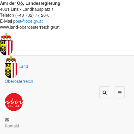
Amt der
Oö.
Landesregierung
4021 Linz • Landhausplatz 1
Telefon (+43 732) 77 20-0
E-Mail
post@ooe.gv.at
www.land-oberoesterreich.gv.at
Land
Oberösterreich
Kontakt