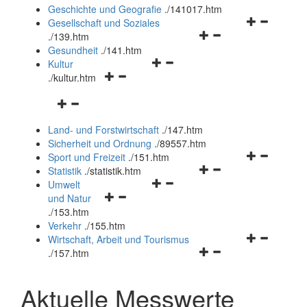
und
Geschichte und Geografie
.
/141017.htm
schließen
Navigationsm
Gesellschaft und Soziales
Navigationsmenü
öffnen
.
/139.htm
öffnen
und
Gesundheit
.
/141.htm
Navigationsmenü
und
schließen
Kultur
Navigationsmenü
öffnen
schließen
.
/kultur.htm
öffnen
und
Navigationsmenü
und
schließen
öffnen
schließen
Land- und Forstwirtschaft
.
/147.htm
und
Sicherheit und Ordnung
.
/89557.htm
schließen
Navigationsm
Sport und Freizeit
.
/151.htm
Navigationsmenü
öffnen
Statistik
.
/statistik.htm
Navigationsmenü
öffnen
und
Umwelt
Navigationsmenü
öffnen
und
schließen
und Natur
öffnen
und
schließen
.
/153.htm
und
schließen
Verkehr
.
/155.htm
schließen
Navigationsm
Wirtschaft, Arbeit und Tourismus
Navigationsmenü
öffnen
.
/157.htm
öffnen
und
und
schließen
Aktuelle Messwerte
schließen