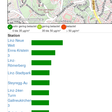
Quellen:
DORIS
,
basemap.at
sehr gering belastet
gering belastet
belastet
0 bis 35 µg/m³
35 bis 50 µg/m³
> 50 µg/m³
Station
Linz-Neue
Welt
Enns-Kristein
3
Linz-
Römerberg
Linz-Stadtpark
Steyregg-Au
Linz-24er-
Turm
Gallneukirchen
3