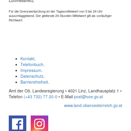
Luftmessnetz.
Für die Grenzwertprüfung ist der Tagesmittelwert von 0 bis 24 Uhr
ausschlaggebend. Der gleitende 24-Stunden Mittelwert gilt als vorläufiger
Richtwert.
Kontakt
.
Telefonbuch
.
Impressum
.
Datenschutz
.
Barrierefreiheit
.
Amt der Oö. Landesregierung • 4021 Linz, Landhausplatz 1
•
Telefon
(+43 732) 77 20-0
• E-Mail
post@ooe.gv.at
www.land-oberoesterreich.gv.at