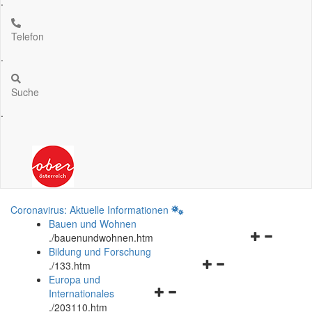
.
Telefon
.
Suche
.
Coronavirus: Aktuelle Informationen
Bauen und Wohnen
Navigationsm
.
/bauenundwohnen.htm
öffnen
Bildung und Forschung
Navigationsmenü
und
.
/133.htm
öffnen
schließen
Europa und
Navigationsmenü
und
Internationales
öffnen
schließen
.
/203110.htm