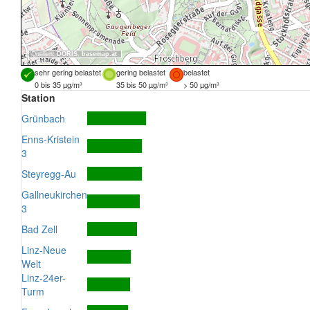
Quellen:
DORIS
,
basemap.at
sehr gering belastet
gering belastet
belastet
0 bis 35 µg/m³
35 bis 50 µg/m³
> 50 µg/m³
Station
Grünbach
Enns-Kristein
3
Steyregg-Au
Gallneukirchen
3
Bad Zell
Linz-Neue
Welt
Linz-24er-
Turm