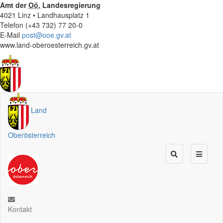
Amt der
Oö.
Landesregierung
4021 Linz • Landhausplatz 1
Telefon (+43 732) 77 20-0
E-Mail
post@ooe.gv.at
www.land-oberoesterreich.gv.at
Land
Oberösterreich
Kontakt