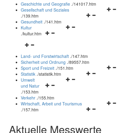
und
Geschichte und Geografie
.
/141017.htm
schließen
Navigationsm
Gesellschaft und Soziales
Navigationsmenü
öffnen
.
/139.htm
öffnen
und
Gesundheit
.
/141.htm
Navigationsmenü
und
schließen
Kultur
Navigationsmenü
öffnen
schließen
.
/kultur.htm
öffnen
und
Navigationsmenü
und
schließen
öffnen
schließen
Land- und Forstwirtschaft
.
/147.htm
und
Sicherheit und Ordnung
.
/89557.htm
schließen
Navigationsm
Sport und Freizeit
.
/151.htm
Navigationsmenü
öffnen
Statistik
.
/statistik.htm
Navigationsmenü
öffnen
und
Umwelt
Navigationsmenü
öffnen
und
schließen
und Natur
öffnen
und
schließen
.
/153.htm
und
schließen
Verkehr
.
/155.htm
schließen
Navigationsm
Wirtschaft, Arbeit und Tourismus
Navigationsmenü
öffnen
.
/157.htm
öffnen
und
und
schließen
Aktuelle Messwerte
schließen