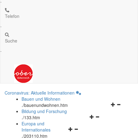
.
Telefon
.
Suche
.
Coronavirus: Aktuelle Informationen
Bauen und Wohnen
Navigationsm
.
/bauenundwohnen.htm
öffnen
Bildung und Forschung
Navigationsmenü
und
.
/133.htm
öffnen
schließen
Europa und
Navigationsmenü
und
Internationales
öffnen
schließen
.
/203110.htm