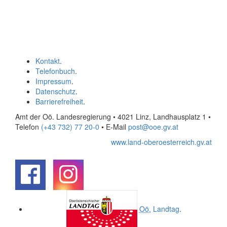
Kontakt
.
Telefonbuch
.
Impressum
.
Datenschutz
.
Barrierefreiheit
.
Amt der Oö. Landesregierung • 4021 Linz, Landhausplatz 1
•
Telefon
(+43 732) 77 20-0
• E-Mail
post@ooe.gv.at
www.land-oberoesterreich.gv.at
.
.
Oö.
Landtag
.