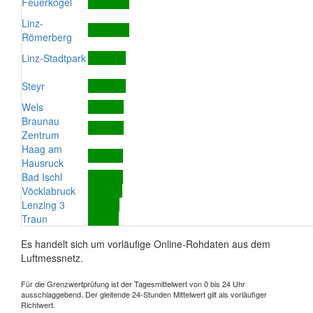
Feuerkogel
Linz-
Römerberg
Linz-Stadtpark
Steyr
Wels
Braunau
Zentrum
Haag am
Hausruck
Bad Ischl
Vöcklabruck
Lenzing 3
Traun
Es handelt sich um vorläufige Online-Rohdaten aus dem
Luftmessnetz.
Für die Grenzwertprüfung ist der Tagesmittelwert von 0 bis 24 Uhr
ausschlaggebend. Der gleitende 24-Stunden Mittelwert gilt als vorläufiger
Richtwert.