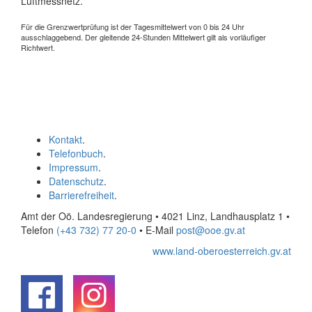
Luftmessnetz.
Für die Grenzwertprüfung ist der Tagesmittelwert von 0 bis 24 Uhr
ausschlaggebend. Der gleitende 24-Stunden Mittelwert gilt als vorläufiger
Richtwert.
Kontakt
.
Telefonbuch
.
Impressum
.
Datenschutz
.
Barrierefreiheit
.
Amt der Oö. Landesregierung • 4021 Linz, Landhausplatz 1
•
Telefon
(+43 732) 77 20-0
• E-Mail
post@ooe.gv.at
www.land-oberoesterreich.gv.at