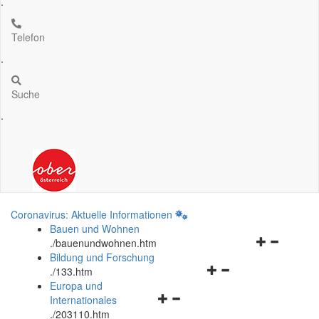
.
Telefon
.
Suche
.
Coronavirus: Aktuelle Informationen
Bauen und Wohnen
Navigationsm
.
/bauenundwohnen.htm
öffnen
Bildung und Forschung
Navigationsmenü
und
.
/133.htm
öffnen
schließen
Europa und
Navigationsmenü
und
Internationales
öffnen
schließen
.
/203110.htm