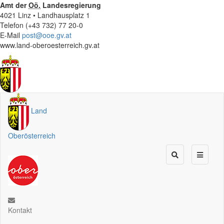
Amt der
Oö.
Landesregierung
4021 Linz • Landhausplatz 1
Telefon (+43 732) 77 20-0
E-Mail
post@ooe.gv.at
www.land-oberoesterreich.gv.at
Land
Oberösterreich
Kontakt