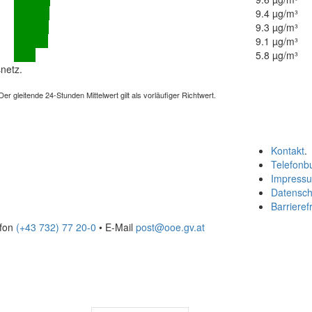
9.4 µg/m³
9.3 µg/m³
9.1 µg/m³
5.8 µg/m³
netz.
 gleitende 24-Stunden Mittelwert gilt als vorläufiger Richtwert.
Kontakt
.
Telefonb
Impress
Datensch
Barrierefr
efon
(+43 732) 77 20-0
• E-Mail
post@ooe.gv.at