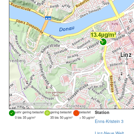
Quellen:
DORIS
,
basemap.at
Station
sehr gering belastet
gering belastet
belastet
0 bis 35 µg/m³
35 bis 50 µg/m³
> 50 µg/m³
Enns-Kristein 3
Linz-Neue Welt