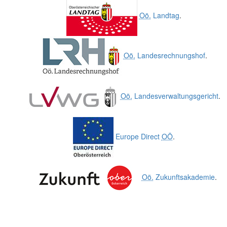
Oö.
Landtag
.
Oö.
Landesrechnungshof
.
Oö.
Landesverwaltungsgericht
.
Europe Direct
OÖ
.
Oö.
Zukunftsakademie
.