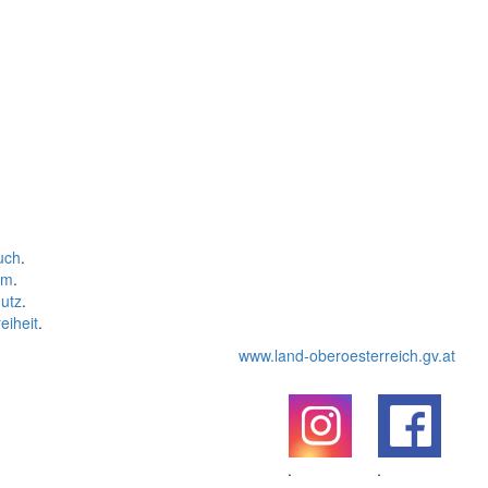
uch
.
um
.
utz
.
eiheit
.
www.land-oberoesterreich.gv.at
.
.