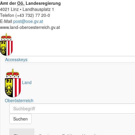
Amt der
Oö.
Landesregierung
4021 Linz • Landhausplatz 1
Telefon (+43 732) 77 20-0
E-Mail
post@ooe.gv.at
www.land-oberoesterreich.gv.at
Accesskeys
Land
Oberösterreich
Schnellsuche
Schnellsuche
Suchen