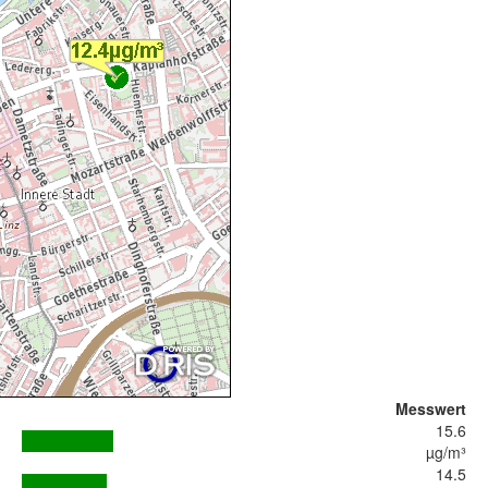
Messwert
15.6
µg/m³
14.5