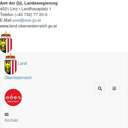
Amt der
Oö.
Landesregierung
4021 Linz • Landhausplatz 1
Telefon (+43 732) 77 20-0
E-Mail
post@ooe.gv.at
www.land-oberoesterreich.gv.at
Land
Oberösterreich
Kontakt