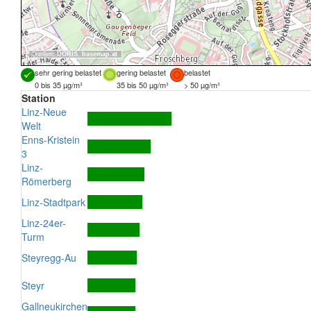
Quellen:
DORIS
,
basemap.at
sehr gering belastet
gering belastet
belastet
0 bis 35 µg/m³
35 bis 50 µg/m³
> 50 µg/m³
Station
Linz-Neue
Welt
Enns-Kristein
3
Linz-
Römerberg
Linz-Stadtpark
Linz-24er-
Turm
Steyregg-Au
Steyr
Gallneukirchen