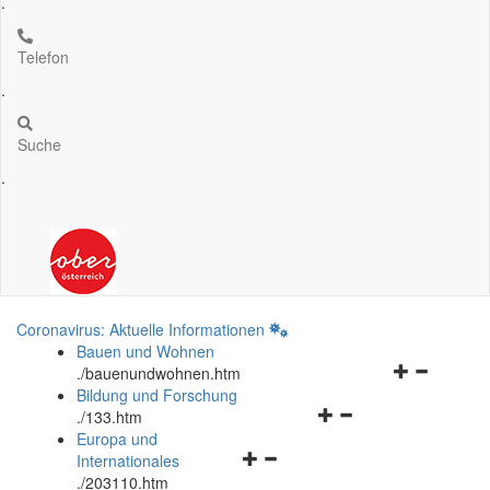
.
Telefon
.
Suche
.
Coronavirus: Aktuelle Informationen
Bauen und Wohnen
Navigationsm
.
/bauenundwohnen.htm
öffnen
Bildung und Forschung
Navigationsmenü
und
.
/133.htm
öffnen
schließen
Europa und
Navigationsmenü
und
Internationales
öffnen
schließen
.
/203110.htm