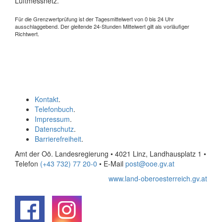
Luftmessnetz.
Für die Grenzwertprüfung ist der Tagesmittelwert von 0 bis 24 Uhr
ausschlaggebend. Der gleitende 24-Stunden Mittelwert gilt als vorläufiger
Richtwert.
Kontakt
.
Telefonbuch
.
Impressum
.
Datenschutz
.
Barrierefreiheit
.
Amt der Oö. Landesregierung • 4021 Linz, Landhausplatz 1
•
Telefon
(+43 732) 77 20-0
• E-Mail
post@ooe.gv.at
www.land-oberoesterreich.gv.at