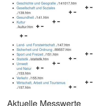
und
Geschichte und Geografie
.
/141017.htm
schließen
Navigationsm
Gesellschaft und Soziales
Navigationsmenü
öffnen
.
/139.htm
öffnen
und
Gesundheit
.
/141.htm
Navigationsmenü
und
schließen
Kultur
Navigationsmenü
öffnen
schließen
.
/kultur.htm
öffnen
und
Navigationsmenü
und
schließen
öffnen
schließen
Land- und Forstwirtschaft
.
/147.htm
und
Sicherheit und Ordnung
.
/89557.htm
schließen
Navigationsm
Sport und Freizeit
.
/151.htm
Navigationsmenü
öffnen
Statistik
.
/statistik.htm
Navigationsmenü
öffnen
und
Umwelt
Navigationsmenü
öffnen
und
schließen
und Natur
öffnen
und
schließen
.
/153.htm
und
schließen
Verkehr
.
/155.htm
schließen
Navigationsm
Wirtschaft, Arbeit und Tourismus
Navigationsmenü
öffnen
.
/157.htm
öffnen
und
und
schließen
Aktuelle Messwerte
schließen