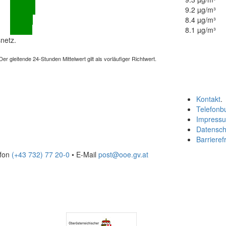
9.2 µg/m³
8.4 µg/m³
8.1 µg/m³
netz.
 gleitende 24-Stunden Mittelwert gilt als vorläufiger Richtwert.
Kontakt
.
Telefonb
Impress
Datensch
Barrierefr
efon
(+43 732) 77 20-0
• E-Mail
post@ooe.gv.at