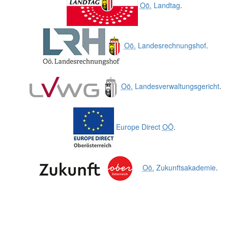
Oö.
Landtag
.
Oö.
Landesrechnungshof
.
Oö.
Landesverwaltungsgericht
.
Europe Direct
OÖ
.
Oö.
Zukunftsakademie
.