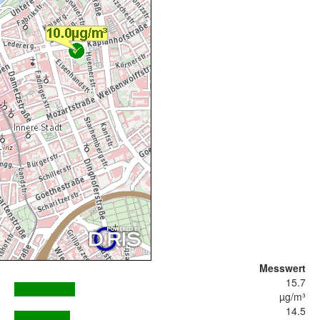
Messwert
15.7
µg/m³
14.5