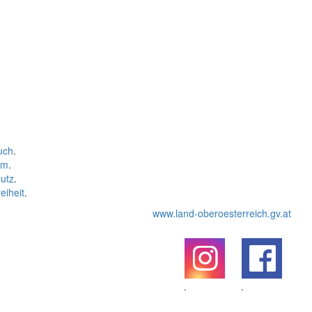
uch
.
um
.
utz
.
eiheit
.
www.land-oberoesterreich.gv.at
.
.