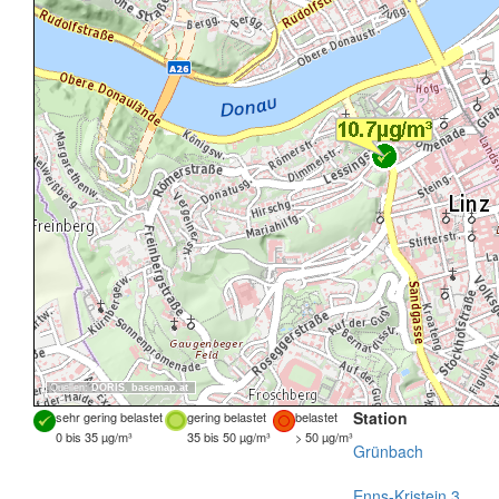
Quellen:
DORIS
,
basemap.at
Station
sehr gering belastet
gering belastet
belastet
0 bis 35 µg/m³
35 bis 50 µg/m³
> 50 µg/m³
Grünbach
Enns-Kristein 3