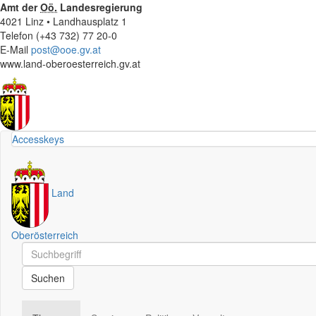
Amt der
Oö.
Landesregierung
4021 Linz • Landhausplatz 1
Telefon (+43 732) 77 20-0
E-Mail
post@ooe.gv.at
www.land-oberoesterreich.gv.at
Accesskeys
Land
Oberösterreich
Schnellsuche
Schnellsuche
Suchen