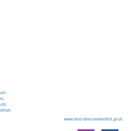
uch
.
um
.
utz
.
eiheit
.
www.land-oberoesterreich.gv.at