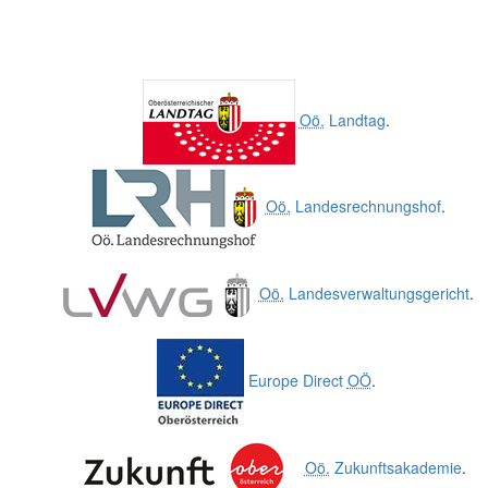
Oö.
Landtag
.
Oö.
Landesrechnungshof
.
Oö.
Landesverwaltungsgericht
.
Europe Direct
OÖ
.
Oö.
Zukunftsakademie
.