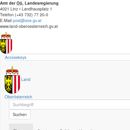
Amt der
Oö.
Landesregierung
4021 Linz • Landhausplatz 1
Telefon (+43 732) 77 20-0
E-Mail
post@ooe.gv.at
www.land-oberoesterreich.gv.at
Accesskeys
Land
Oberösterreich
Schnellsuche
Schnellsuche
Suchen