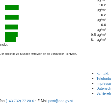
10.2
µg/m³
10.2
µg/m³
10.0
µg/m³
9.5 µg/m³
8.1 µg/m³
netz.
 gleitende 24-Stunden Mittelwert gilt als vorläufiger Richtwert.
Kontakt
.
Telefonb
Impress
Datensch
Barrierefr
efon
(+43 732) 77 20-0
• E-Mail
post@ooe.gv.at