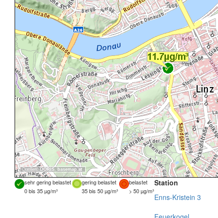
Quellen:
DORIS
,
basemap.at
Station
sehr gering belastet
gering belastet
belastet
0 bis 35 µg/m³
35 bis 50 µg/m³
> 50 µg/m³
Enns-Kristein 3
Feuerkogel