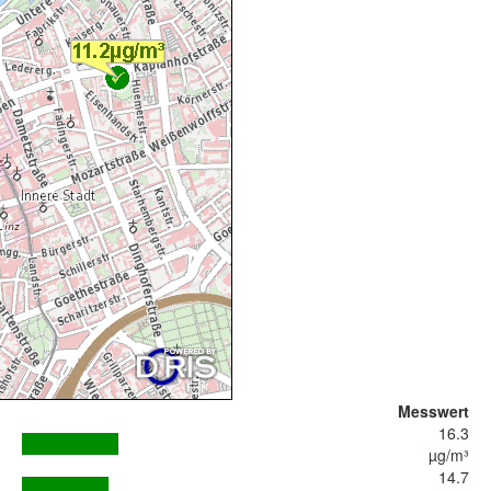
Messwert
16.3
µg/m³
14.7