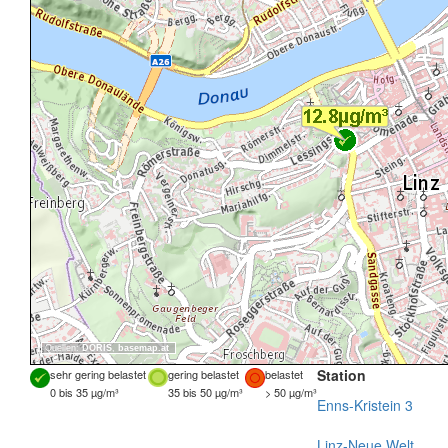
Quellen:
DORIS
,
basemap.at
Station
sehr gering belastet
gering belastet
belastet
0 bis 35 µg/m³
35 bis 50 µg/m³
> 50 µg/m³
Enns-Kristein 3
Linz-Neue Welt