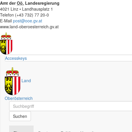
Amt der
Oö.
Landesregierung
4021 Linz • Landhausplatz 1
Telefon (+43 732) 77 20-0
E-Mail
post@ooe.gv.at
www.land-oberoesterreich.gv.at
Accesskeys
Land
Oberösterreich
Schnellsuche
Schnellsuche
Suchen