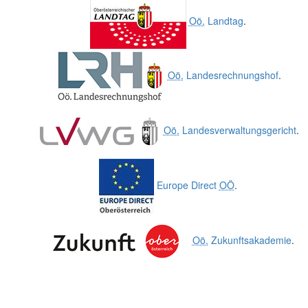
Oö.
Landtag
.
Oö.
Landesrechnungshof
.
Oö.
Landesverwaltungsgericht
.
Europe Direct
OÖ
.
Oö.
Zukunftsakademie
.