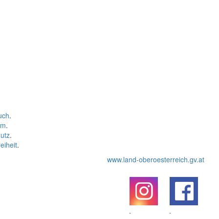
uch
.
um
.
utz
.
eiheit
.
www.land-oberoesterreich.gv.at
.
.