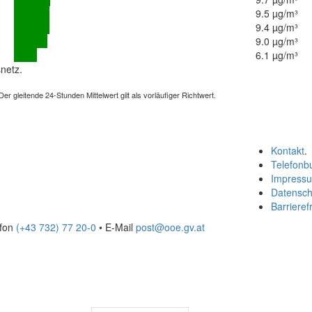
9.5 µg/m³
9.4 µg/m³
9.0 µg/m³
6.1 µg/m³
netz.
 gleitende 24-Stunden Mittelwert gilt als vorläufiger Richtwert.
Kontakt
.
Telefonb
Impress
Datensch
Barrierefr
efon
(+43 732) 77 20-0
• E-Mail
post@ooe.gv.at