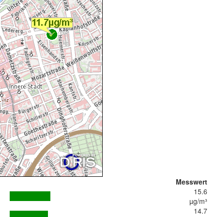
Messwert
15.6
µg/m³
14.7