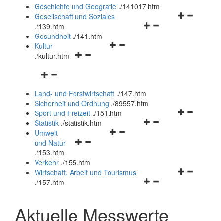
und
Geschichte und Geografie
.
/141017.htm
schließen
Navigationsm
Gesellschaft und Soziales
Navigationsmenü
öffnen
.
/139.htm
öffnen
und
Gesundheit
.
/141.htm
Navigationsmenü
und
schließen
Kultur
Navigationsmenü
öffnen
schließen
.
/kultur.htm
öffnen
und
Navigationsmenü
und
schließen
öffnen
schließen
Land- und Forstwirtschaft
.
/147.htm
und
Sicherheit und Ordnung
.
/89557.htm
schließen
Navigationsm
Sport und Freizeit
.
/151.htm
Navigationsmenü
öffnen
Statistik
.
/statistik.htm
Navigationsmenü
öffnen
und
Umwelt
Navigationsmenü
öffnen
und
schließen
und Natur
öffnen
und
schließen
.
/153.htm
und
schließen
Verkehr
.
/155.htm
schließen
Navigationsm
Wirtschaft, Arbeit und Tourismus
Navigationsmenü
öffnen
.
/157.htm
öffnen
und
und
schließen
Aktuelle Messwerte
schließen