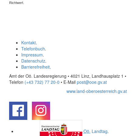
Richtwert.
Kontakt
.
Telefonbuch
.
Impressum
.
Datenschutz
.
Barrierefreiheit
.
Amt der Oö. Landesregierung • 4021 Linz, Landhausplatz 1
•
Telefon
(+43 732) 77 20-0
• E-Mail
post@ooe.gv.at
www.land-oberoesterreich.gv.at
.
.
Oö.
Landtag
.