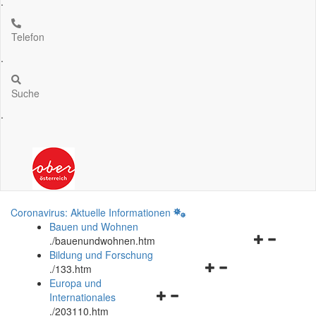
.
Telefon
.
Suche
.
Coronavirus: Aktuelle Informationen
Bauen und Wohnen
Navigationsm
.
/bauenundwohnen.htm
öffnen
Bildung und Forschung
Navigationsmenü
und
.
/133.htm
öffnen
schließen
Europa und
Navigationsmenü
und
Internationales
öffnen
schließen
.
/203110.htm