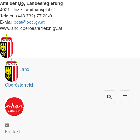
Amt der
Oö.
Landesregierung
4021 Linz • Landhausplatz 1
Telefon (+43 732) 77 20-0
E-Mail
post@ooe.gv.at
www.land-oberoesterreich.gv.at
Land
Oberösterreich
Kontakt