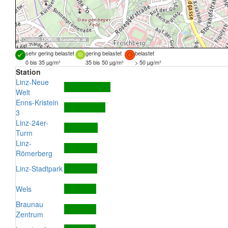
Quellen:
DORIS
,
basemap.at
sehr gering belastet
gering belastet
belastet
0 bis 35 µg/m³
35 bis 50 µg/m³
> 50 µg/m³
Station
Linz-Neue
Welt
Enns-Kristein
3
Linz-24er-
Turm
Linz-
Römerberg
Linz-Stadtpark
Wels
Braunau
Zentrum