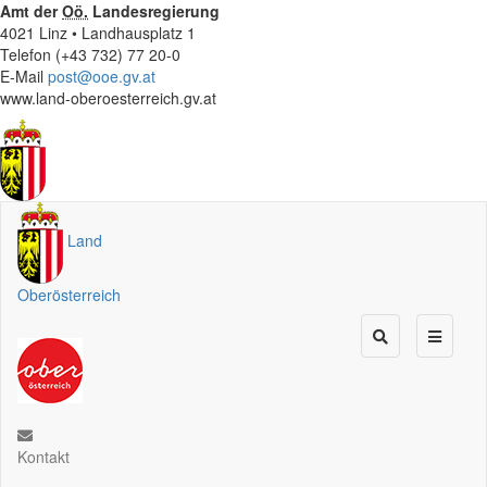
Amt der
Oö.
Landesregierung
4021 Linz • Landhausplatz 1
Telefon (+43 732) 77 20-0
E-Mail
post@ooe.gv.at
www.land-oberoesterreich.gv.at
Land
Oberösterreich
Kontakt