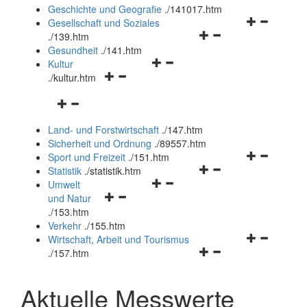
und
Geschichte und Geografie
.
/141017.htm
schließen
Navigationsm
Gesellschaft und Soziales
Navigationsmenü
öffnen
.
/139.htm
öffnen
und
Gesundheit
.
/141.htm
Navigationsmenü
und
schließen
Kultur
Navigationsmenü
öffnen
schließen
.
/kultur.htm
öffnen
und
Navigationsmenü
und
schließen
öffnen
schließen
Land- und Forstwirtschaft
.
/147.htm
und
Sicherheit und Ordnung
.
/89557.htm
schließen
Navigationsm
Sport und Freizeit
.
/151.htm
Navigationsmenü
öffnen
Statistik
.
/statistik.htm
Navigationsmenü
öffnen
und
Umwelt
Navigationsmenü
öffnen
und
schließen
und Natur
öffnen
und
schließen
.
/153.htm
und
schließen
Verkehr
.
/155.htm
schließen
Navigationsm
Wirtschaft, Arbeit und Tourismus
Navigationsmenü
öffnen
.
/157.htm
öffnen
und
und
schließen
Aktuelle Messwerte
schließen