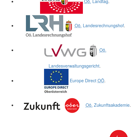
Oö.
Landtag
.
Oö.
Landesrechnungshof
.
Oö.
Landesverwaltungsgericht
.
Europe Direct
OÖ
.
Oö.
Zukunftsakademie
.