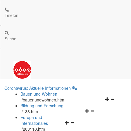
.
Telefon
.
Suche
.
Coronavirus: Aktuelle Informationen
Bauen und Wohnen
Navigationsm
.
/bauenundwohnen.htm
öffnen
Bildung und Forschung
Navigationsmenü
und
.
/133.htm
öffnen
schließen
Europa und
Navigationsmenü
und
Internationales
öffnen
schließen
.
/203110.htm