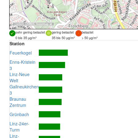
Quellen:
DORIS
,
basemap.at
sehr gering belastet
gering belastet
belastet
0 bis 35 µg/m³
35 bis 50 µg/m³
> 50 µg/m³
Station
Feuerkogel
Enns-Kristein
3
Linz-Neue
Welt
Gallneukirchen
3
Braunau
Zentrum
Grünbach
Linz-24er-
Turm
Linz-