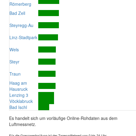
Römerberg
Bad Zell
Steyregg-Au
Linz-Stadtpark
Wels
Steyr
Traun
Haag am
Hausruck
Lenzing 3
Vöcklabruck
Bad Ischl
Es handelt sich um vorläufige Online-Rohdaten aus dem
Luftmessnetz.
Für die Grenzwertprüfung ist der Tagesmittelwert von 0 bis 24 Uhr