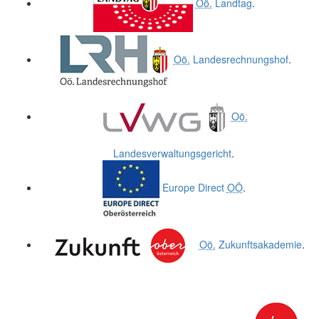
Oö.
Landtag
.
Oö.
Landesrechnungshof
.
Oö.
Landesverwaltungsgericht
.
Europe Direct
OÖ
.
Oö.
Zukunftsakademie
.