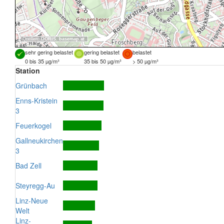
Quellen:
DORIS
,
basemap.at
sehr gering belastet
gering belastet
belastet
0 bis 35 µg/m³
35 bis 50 µg/m³
> 50 µg/m³
Station
Grünbach
Enns-Kristein
3
Feuerkogel
Gallneukirchen
3
Bad Zell
Steyregg-Au
Linz-Neue
Welt
Linz-