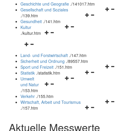
und
Geschichte und Geografie
.
/141017.htm
schließen
Navigationsm
Gesellschaft und Soziales
Navigationsmenü
öffnen
.
/139.htm
öffnen
und
Gesundheit
.
/141.htm
Navigationsmenü
und
schließen
Kultur
Navigationsmenü
öffnen
schließen
.
/kultur.htm
öffnen
und
Navigationsmenü
und
schließen
öffnen
schließen
Land- und Forstwirtschaft
.
/147.htm
und
Sicherheit und Ordnung
.
/89557.htm
schließen
Navigationsm
Sport und Freizeit
.
/151.htm
Navigationsmenü
öffnen
Statistik
.
/statistik.htm
Navigationsmenü
öffnen
und
Umwelt
Navigationsmenü
öffnen
und
schließen
und Natur
öffnen
und
schließen
.
/153.htm
und
schließen
Verkehr
.
/155.htm
schließen
Navigationsm
Wirtschaft, Arbeit und Tourismus
Navigationsmenü
öffnen
.
/157.htm
öffnen
und
und
schließen
Aktuelle Messwerte
schließen