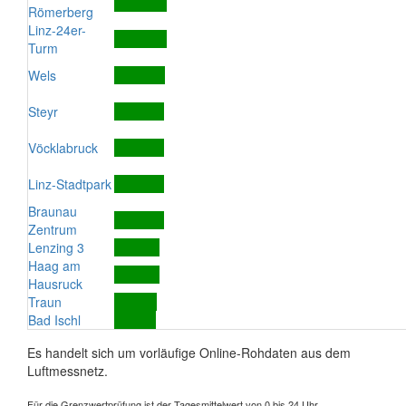
Römerberg
Linz-24er-
Turm
Wels
Steyr
Vöcklabruck
Linz-Stadtpark
Braunau
Zentrum
Lenzing 3
Haag am
Hausruck
Traun
Bad Ischl
Es handelt sich um vorläufige Online-Rohdaten aus dem
Luftmessnetz.
Für die Grenzwertprüfung ist der Tagesmittelwert von 0 bis 24 Uhr