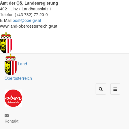
Amt der
Oö.
Landesregierung
4021 Linz • Landhausplatz 1
Telefon (+43 732) 77 20-0
E-Mail
post@ooe.gv.at
www.land-oberoesterreich.gv.at
Land
Oberösterreich
Kontakt