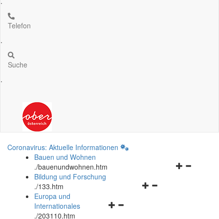
.
Telefon
.
Suche
.
Coronavirus: Aktuelle Informationen
Bauen und Wohnen
Navigationsm
.
/bauenundwohnen.htm
öffnen
Bildung und Forschung
Navigationsmenü
und
.
/133.htm
öffnen
schließen
Europa und
Navigationsmenü
und
Internationales
öffnen
schließen
.
/203110.htm