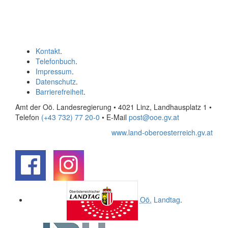
Kontakt
.
Telefonbuch
.
Impressum
.
Datenschutz
.
Barrierefreiheit
.
Amt der Oö. Landesregierung • 4021 Linz, Landhausplatz 1
•
Telefon
(+43 732) 77 20-0
• E-Mail
post@ooe.gv.at
www.land-oberoesterreich.gv.at
.
.
Oö.
Landtag
.