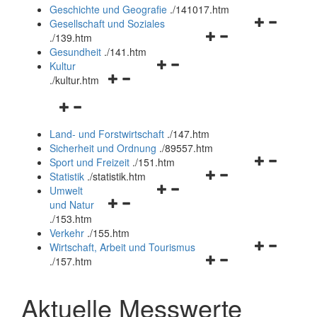
und
Geschichte und Geografie
.
/141017.htm
schließen
Navigationsm
Gesellschaft und Soziales
Navigationsmenü
öffnen
.
/139.htm
öffnen
und
Gesundheit
.
/141.htm
Navigationsmenü
und
schließen
Kultur
Navigationsmenü
öffnen
schließen
.
/kultur.htm
öffnen
und
Navigationsmenü
und
schließen
öffnen
schließen
Land- und Forstwirtschaft
.
/147.htm
und
Sicherheit und Ordnung
.
/89557.htm
schließen
Navigationsm
Sport und Freizeit
.
/151.htm
Navigationsmenü
öffnen
Statistik
.
/statistik.htm
Navigationsmenü
öffnen
und
Umwelt
Navigationsmenü
öffnen
und
schließen
und Natur
öffnen
und
schließen
.
/153.htm
und
schließen
Verkehr
.
/155.htm
schließen
Navigationsm
Wirtschaft, Arbeit und Tourismus
Navigationsmenü
öffnen
.
/157.htm
öffnen
und
und
schließen
Aktuelle Messwerte
schließen