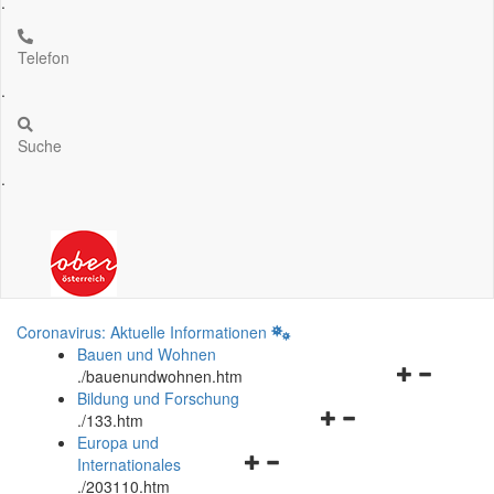
.
Telefon
.
Suche
.
Coronavirus: Aktuelle Informationen
Bauen und Wohnen
Navigationsm
.
/bauenundwohnen.htm
öffnen
Bildung und Forschung
Navigationsmenü
und
.
/133.htm
öffnen
schließen
Europa und
Navigationsmenü
und
Internationales
öffnen
schließen
.
/203110.htm