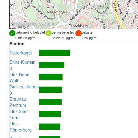
Quellen:
DORIS
,
basemap.at
sehr gering belastet
gering belastet
belastet
0 bis 35 µg/m³
35 bis 50 µg/m³
> 50 µg/m³
Station
Feuerkogel
Enns-Kristein
3
Linz-Neue
Welt
Gallneukirchen
3
Braunau
Zentrum
Linz-24er-
Turm
Linz-
Römerberg