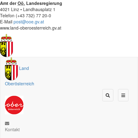
Amt der
Oö.
Landesregierung
4021 Linz • Landhausplatz 1
Telefon (+43 732) 77 20-0
E-Mail
post@ooe.gv.at
www.land-oberoesterreich.gv.at
Land
Oberösterreich
Kontakt