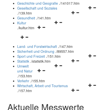
und
Geschichte und Geografie
.
/141017.htm
schließen
Navigationsm
Gesellschaft und Soziales
Navigationsmenü
öffnen
.
/139.htm
öffnen
und
Gesundheit
.
/141.htm
Navigationsmenü
und
schließen
Kultur
Navigationsmenü
öffnen
schließen
.
/kultur.htm
öffnen
und
Navigationsmenü
und
schließen
öffnen
schließen
Land- und Forstwirtschaft
.
/147.htm
und
Sicherheit und Ordnung
.
/89557.htm
schließen
Navigationsm
Sport und Freizeit
.
/151.htm
Navigationsmenü
öffnen
Statistik
.
/statistik.htm
Navigationsmenü
öffnen
und
Umwelt
Navigationsmenü
öffnen
und
schließen
und Natur
öffnen
und
schließen
.
/153.htm
und
schließen
Verkehr
.
/155.htm
schließen
Navigationsm
Wirtschaft, Arbeit und Tourismus
Navigationsmenü
öffnen
.
/157.htm
öffnen
und
und
schließen
Aktuelle Messwerte
schließen