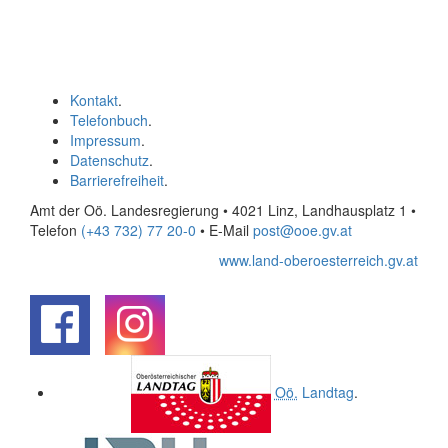
Kontakt
.
Telefonbuch
.
Impressum
.
Datenschutz
.
Barrierefreiheit
.
Amt der Oö. Landesregierung • 4021 Linz, Landhausplatz 1
•
Telefon
(+43 732) 77 20-0
• E-Mail
post@ooe.gv.at
www.land-oberoesterreich.gv.at
.
.
Oö.
Landtag
.