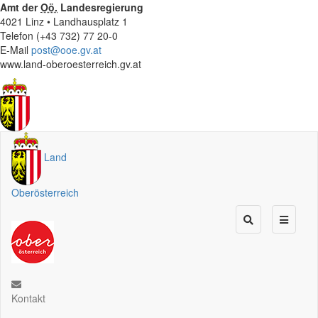
Amt der
Oö.
Landesregierung
4021 Linz • Landhausplatz 1
Telefon (+43 732) 77 20-0
E-Mail
post@ooe.gv.at
www.land-oberoesterreich.gv.at
Land
Oberösterreich
Kontakt