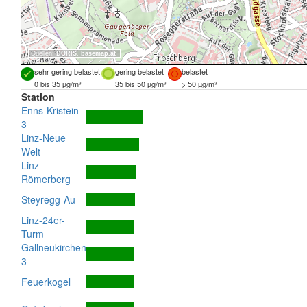
Quellen:
DORIS
,
basemap.at
sehr gering belastet
gering belastet
belastet
0 bis 35 µg/m³
35 bis 50 µg/m³
> 50 µg/m³
Station
Enns-Kristein
3
Linz-Neue
Welt
Linz-
Römerberg
Steyregg-Au
Linz-24er-
Turm
Gallneukirchen
3
Feuerkogel