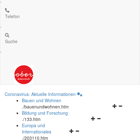
.
Telefon
.
Suche
.
Coronavirus: Aktuelle Informationen
Bauen und Wohnen
Navigationsm
.
/bauenundwohnen.htm
öffnen
Bildung und Forschung
Navigationsmenü
und
.
/133.htm
öffnen
schließen
Europa und
Navigationsmenü
und
Internationales
öffnen
schließen
.
/203110.htm