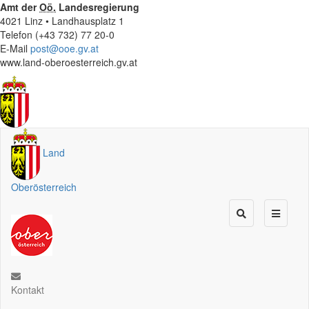
Amt der
Oö.
Landesregierung
4021 Linz • Landhausplatz 1
Telefon (+43 732) 77 20-0
E-Mail
post@ooe.gv.at
www.land-oberoesterreich.gv.at
Land
Oberösterreich
Kontakt