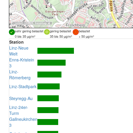
Quellen:
DORIS
,
basemap.at
sehr gering belastet
gering belastet
belastet
0 bis 35 µg/m³
35 bis 50 µg/m³
> 50 µg/m³
Station
Linz-Neue
Welt
Enns-Kristein
3
Linz-
Römerberg
Linz-Stadtpark
Steyregg-Au
Linz-24er-
Turm
Gallneukirchen
3