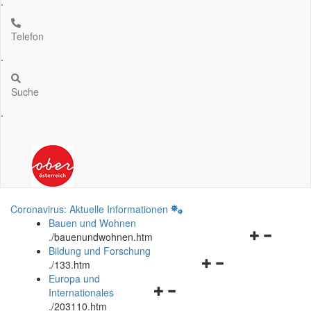
.
Telefon
.
Suche
.
Coronavirus: Aktuelle Informationen
Bauen und Wohnen
Navigationsm
.
/bauenundwohnen.htm
öffnen
Bildung und Forschung
Navigationsmenü
und
.
/133.htm
öffnen
schließen
Europa und
Navigationsmenü
und
Internationales
öffnen
schließen
.
/203110.htm