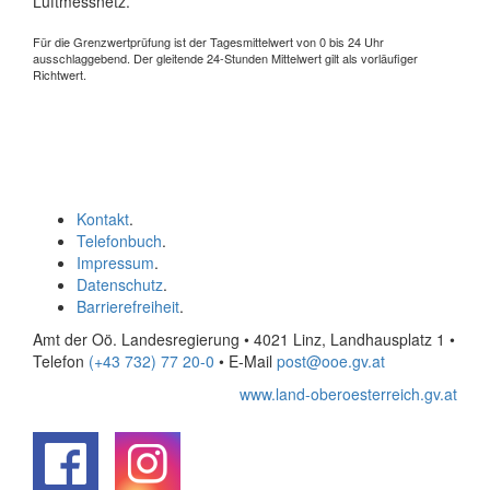
Luftmessnetz.
Für die Grenzwertprüfung ist der Tagesmittelwert von 0 bis 24 Uhr
ausschlaggebend. Der gleitende 24-Stunden Mittelwert gilt als vorläufiger
Richtwert.
Kontakt
.
Telefonbuch
.
Impressum
.
Datenschutz
.
Barrierefreiheit
.
Amt der Oö. Landesregierung • 4021 Linz, Landhausplatz 1
•
Telefon
(+43 732) 77 20-0
• E-Mail
post@ooe.gv.at
www.land-oberoesterreich.gv.at