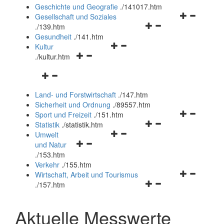
und
Geschichte und Geografie
.
/141017.htm
schließen
Navigationsm
Gesellschaft und Soziales
Navigationsmenü
öffnen
.
/139.htm
öffnen
und
Gesundheit
.
/141.htm
Navigationsmenü
und
schließen
Kultur
Navigationsmenü
öffnen
schließen
.
/kultur.htm
öffnen
und
Navigationsmenü
und
schließen
öffnen
schließen
Land- und Forstwirtschaft
.
/147.htm
und
Sicherheit und Ordnung
.
/89557.htm
schließen
Navigationsm
Sport und Freizeit
.
/151.htm
Navigationsmenü
öffnen
Statistik
.
/statistik.htm
Navigationsmenü
öffnen
und
Umwelt
Navigationsmenü
öffnen
und
schließen
und Natur
öffnen
und
schließen
.
/153.htm
und
schließen
Verkehr
.
/155.htm
schließen
Navigationsm
Wirtschaft, Arbeit und Tourismus
Navigationsmenü
öffnen
.
/157.htm
öffnen
und
und
schließen
Aktuelle Messwerte
schließen