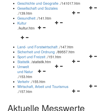
und
Geschichte und Geografie
.
/141017.htm
schließen
Navigationsm
Gesellschaft und Soziales
Navigationsmenü
öffnen
.
/139.htm
öffnen
und
Gesundheit
.
/141.htm
Navigationsmenü
und
schließen
Kultur
Navigationsmenü
öffnen
schließen
.
/kultur.htm
öffnen
und
Navigationsmenü
und
schließen
öffnen
schließen
Land- und Forstwirtschaft
.
/147.htm
und
Sicherheit und Ordnung
.
/89557.htm
schließen
Navigationsm
Sport und Freizeit
.
/151.htm
Navigationsmenü
öffnen
Statistik
.
/statistik.htm
Navigationsmenü
öffnen
und
Umwelt
Navigationsmenü
öffnen
und
schließen
und Natur
öffnen
und
schließen
.
/153.htm
und
schließen
Verkehr
.
/155.htm
schließen
Navigationsm
Wirtschaft, Arbeit und Tourismus
Navigationsmenü
öffnen
.
/157.htm
öffnen
und
und
schließen
Aktuelle Messwerte
schließen