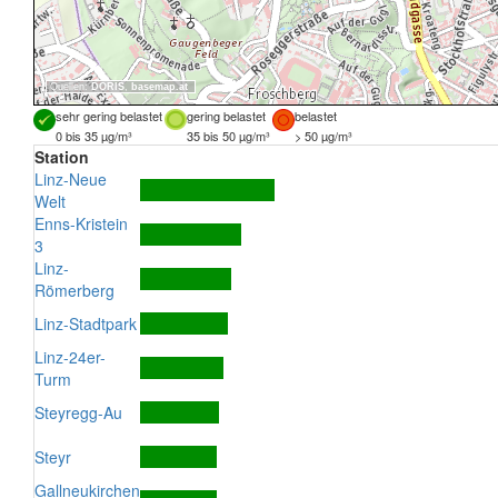
Quellen:
DORIS
,
basemap.at
sehr gering belastet
gering belastet
belastet
0 bis 35 µg/m³
35 bis 50 µg/m³
> 50 µg/m³
Station
Linz-Neue
Welt
Enns-Kristein
3
Linz-
Römerberg
Linz-Stadtpark
Linz-24er-
Turm
Steyregg-Au
Steyr
Gallneukirchen