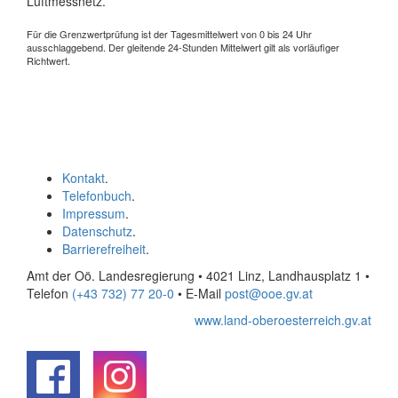
Luftmessnetz.
Für die Grenzwertprüfung ist der Tagesmittelwert von 0 bis 24 Uhr
ausschlaggebend. Der gleitende 24-Stunden Mittelwert gilt als vorläufiger
Richtwert.
Kontakt
.
Telefonbuch
.
Impressum
.
Datenschutz
.
Barrierefreiheit
.
Amt der Oö. Landesregierung • 4021 Linz, Landhausplatz 1
•
Telefon
(+43 732) 77 20-0
• E-Mail
post@ooe.gv.at
www.land-oberoesterreich.gv.at