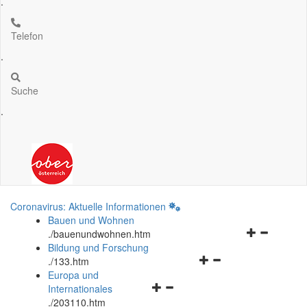
.
Telefon
.
Suche
.
Coronavirus: Aktuelle Informationen
Bauen und Wohnen
Navigationsm
.
/bauenundwohnen.htm
öffnen
Bildung und Forschung
Navigationsmenü
und
.
/133.htm
öffnen
schließen
Europa und
Navigationsmenü
und
Internationales
öffnen
schließen
.
/203110.htm