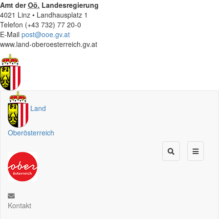
Amt der
Oö.
Landesregierung
4021 Linz • Landhausplatz 1
Telefon (+43 732) 77 20-0
E-Mail
post@ooe.gv.at
www.land-oberoesterreich.gv.at
Land
Oberösterreich
Kontakt