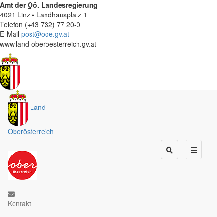
Amt der
Oö.
Landesregierung
4021 Linz • Landhausplatz 1
Telefon (+43 732) 77 20-0
E-Mail
post@ooe.gv.at
www.land-oberoesterreich.gv.at
Land
Oberösterreich
Kontakt