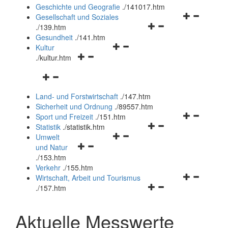
und
Geschichte und Geografie
.
/141017.htm
schließen
Navigationsm
Gesellschaft und Soziales
Navigationsmenü
öffnen
.
/139.htm
öffnen
und
Gesundheit
.
/141.htm
Navigationsmenü
und
schließen
Kultur
Navigationsmenü
öffnen
schließen
.
/kultur.htm
öffnen
und
Navigationsmenü
und
schließen
öffnen
schließen
Land- und Forstwirtschaft
.
/147.htm
und
Sicherheit und Ordnung
.
/89557.htm
schließen
Navigationsm
Sport und Freizeit
.
/151.htm
Navigationsmenü
öffnen
Statistik
.
/statistik.htm
Navigationsmenü
öffnen
und
Umwelt
Navigationsmenü
öffnen
und
schließen
und Natur
öffnen
und
schließen
.
/153.htm
und
schließen
Verkehr
.
/155.htm
schließen
Navigationsm
Wirtschaft, Arbeit und Tourismus
Navigationsmenü
öffnen
.
/157.htm
öffnen
und
und
schließen
Aktuelle Messwerte
schließen