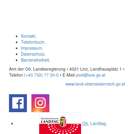
Kontakt
.
Telefonbuch
.
Impressum
.
Datenschutz
.
Barrierefreiheit
.
Amt der Oö. Landesregierung • 4021 Linz, Landhausplatz 1
•
Telefon
(+43 732) 77 20-0
• E-Mail
post@ooe.gv.at
www.land-oberoesterreich.gv.at
.
.
Oö.
Landtag
.