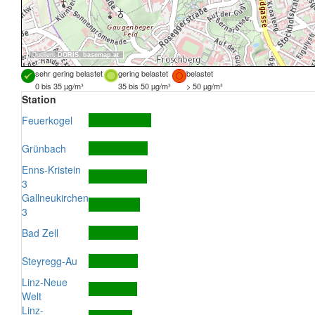
Quellen:
DORIS
,
basemap.at
sehr gering belastet
gering belastet
belastet
0 bis 35 µg/m³
35 bis 50 µg/m³
> 50 µg/m³
Station
Feuerkogel
Grünbach
Enns-Kristein
3
Gallneukirchen
3
Bad Zell
Steyregg-Au
Linz-Neue
Welt
Linz-