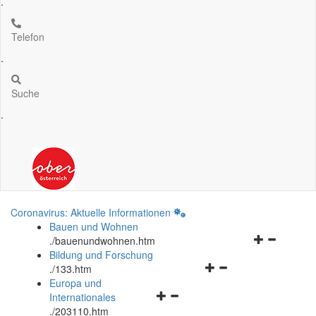
.
Telefon
.
Suche
.
Coronavirus: Aktuelle Informationen
Bauen und Wohnen
Navigationsm
.
/bauenundwohnen.htm
öffnen
Bildung und Forschung
Navigationsmenü
und
.
/133.htm
öffnen
schließen
Europa und
Navigationsmenü
und
Internationales
öffnen
schließen
.
/203110.htm