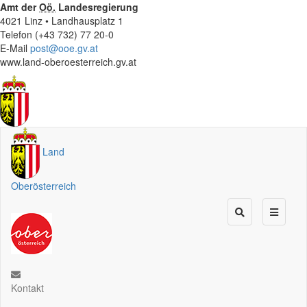
Amt der
Oö.
Landesregierung
4021 Linz • Landhausplatz 1
Telefon (+43 732) 77 20-0
E-Mail
post@ooe.gv.at
www.land-oberoesterreich.gv.at
Land
Oberösterreich
Kontakt