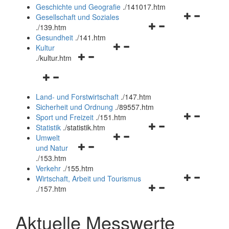
und
Geschichte und Geografie
.
/141017.htm
schließen
Navigationsm
Gesellschaft und Soziales
Navigationsmenü
öffnen
.
/139.htm
öffnen
und
Gesundheit
.
/141.htm
Navigationsmenü
und
schließen
Kultur
Navigationsmenü
öffnen
schließen
.
/kultur.htm
öffnen
und
Navigationsmenü
und
schließen
öffnen
schließen
Land- und Forstwirtschaft
.
/147.htm
und
Sicherheit und Ordnung
.
/89557.htm
schließen
Navigationsm
Sport und Freizeit
.
/151.htm
Navigationsmenü
öffnen
Statistik
.
/statistik.htm
Navigationsmenü
öffnen
und
Umwelt
Navigationsmenü
öffnen
und
schließen
und Natur
öffnen
und
schließen
.
/153.htm
und
schließen
Verkehr
.
/155.htm
schließen
Navigationsm
Wirtschaft, Arbeit und Tourismus
Navigationsmenü
öffnen
.
/157.htm
öffnen
und
und
schließen
Aktuelle Messwerte
schließen