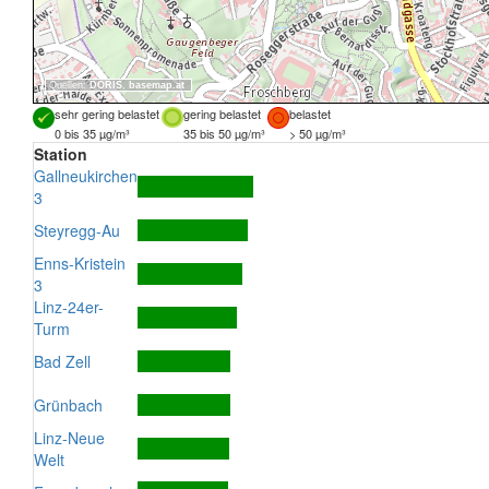
Quellen:
DORIS
,
basemap.at
sehr gering belastet
gering belastet
belastet
0 bis 35 µg/m³
35 bis 50 µg/m³
> 50 µg/m³
Station
Gallneukirchen
3
Steyregg-Au
Enns-Kristein
3
Linz-24er-
Turm
Bad Zell
Grünbach
Linz-Neue
Welt