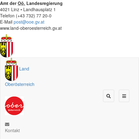
Amt der
Oö.
Landesregierung
4021 Linz • Landhausplatz 1
Telefon (+43 732) 77 20-0
E-Mail
post@ooe.gv.at
www.land-oberoesterreich.gv.at
Land
Oberösterreich
Kontakt