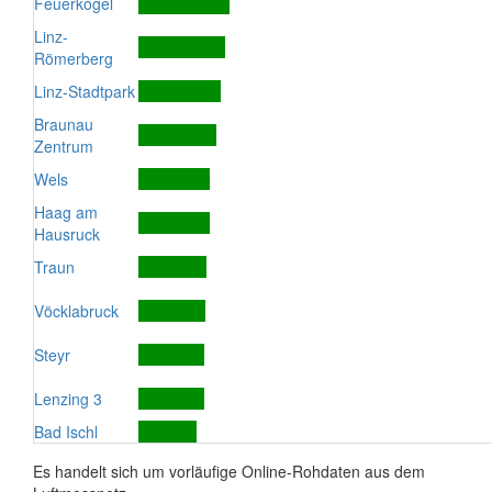
Feuerkogel
Linz-
Römerberg
Linz-Stadtpark
Braunau
Zentrum
Wels
Haag am
Hausruck
Traun
Vöcklabruck
Steyr
Lenzing 3
Bad Ischl
Es handelt sich um vorläufige Online-Rohdaten aus dem