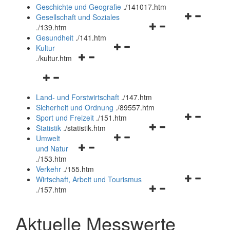
und
Geschichte und Geografie
.
/141017.htm
schließen
Navigationsm
Gesellschaft und Soziales
Navigationsmenü
öffnen
.
/139.htm
öffnen
und
Gesundheit
.
/141.htm
Navigationsmenü
und
schließen
Kultur
Navigationsmenü
öffnen
schließen
.
/kultur.htm
öffnen
und
Navigationsmenü
und
schließen
öffnen
schließen
Land- und Forstwirtschaft
.
/147.htm
und
Sicherheit und Ordnung
.
/89557.htm
schließen
Navigationsm
Sport und Freizeit
.
/151.htm
Navigationsmenü
öffnen
Statistik
.
/statistik.htm
Navigationsmenü
öffnen
und
Umwelt
Navigationsmenü
öffnen
und
schließen
und Natur
öffnen
und
schließen
.
/153.htm
und
schließen
Verkehr
.
/155.htm
schließen
Navigationsm
Wirtschaft, Arbeit und Tourismus
Navigationsmenü
öffnen
.
/157.htm
öffnen
und
und
schließen
Aktuelle Messwerte
schließen