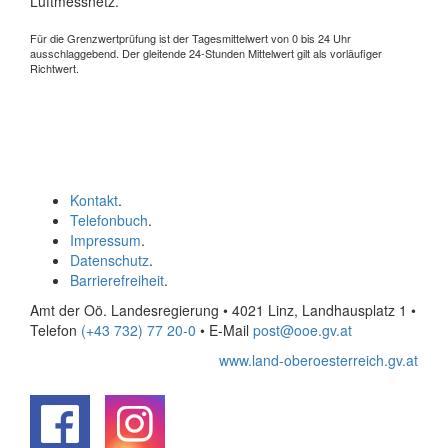
Luftmessnetz.
Für die Grenzwertprüfung ist der Tagesmittelwert von 0 bis 24 Uhr
ausschlaggebend. Der gleitende 24-Stunden Mittelwert gilt als vorläufiger
Richtwert.
Kontakt
.
Telefonbuch
.
Impressum
.
Datenschutz
.
Barrierefreiheit
.
Amt der Oö. Landesregierung • 4021 Linz, Landhausplatz 1
•
Telefon
(+43 732) 77 20-0
• E-Mail
post@ooe.gv.at
www.land-oberoesterreich.gv.at