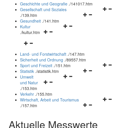
und
Geschichte und Geografie
.
/141017.htm
schließen
Navigationsm
Gesellschaft und Soziales
Navigationsmenü
öffnen
.
/139.htm
öffnen
und
Gesundheit
.
/141.htm
Navigationsmenü
und
schließen
Kultur
Navigationsmenü
öffnen
schließen
.
/kultur.htm
öffnen
und
Navigationsmenü
und
schließen
öffnen
schließen
Land- und Forstwirtschaft
.
/147.htm
und
Sicherheit und Ordnung
.
/89557.htm
schließen
Navigationsm
Sport und Freizeit
.
/151.htm
Navigationsmenü
öffnen
Statistik
.
/statistik.htm
Navigationsmenü
öffnen
und
Umwelt
Navigationsmenü
öffnen
und
schließen
und Natur
öffnen
und
schließen
.
/153.htm
und
schließen
Verkehr
.
/155.htm
schließen
Navigationsm
Wirtschaft, Arbeit und Tourismus
Navigationsmenü
öffnen
.
/157.htm
öffnen
und
und
schließen
Aktuelle Messwerte
schließen