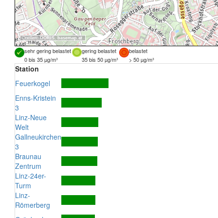
Quellen:
DORIS
,
basemap.at
sehr gering belastet
gering belastet
belastet
0 bis 35 µg/m³
35 bis 50 µg/m³
> 50 µg/m³
Station
Feuerkogel
Enns-Kristein
3
Linz-Neue
Welt
Gallneukirchen
3
Braunau
Zentrum
Linz-24er-
Turm
Linz-
Römerberg