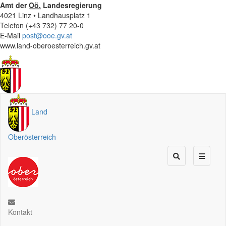
Amt der
Oö.
Landesregierung
4021 Linz • Landhausplatz 1
Telefon (+43 732) 77 20-0
E-Mail
post@ooe.gv.at
www.land-oberoesterreich.gv.at
Land
Oberösterreich
Kontakt