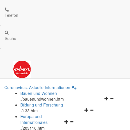
.
Telefon
.
Suche
.
Coronavirus: Aktuelle Informationen
Bauen und Wohnen
Navigationsm
.
/bauenundwohnen.htm
öffnen
Bildung und Forschung
Navigationsmenü
und
.
/133.htm
öffnen
schließen
Europa und
Navigationsmenü
und
Internationales
öffnen
schließen
.
/203110.htm