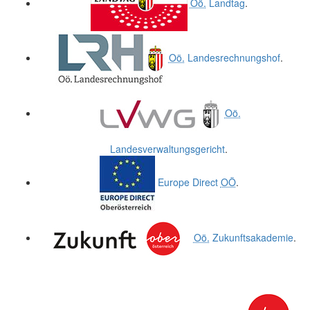
Oö.
Landtag
.
Oö.
Landesrechnungshof
.
Oö.
Landesverwaltungsgericht
.
Europe Direct
OÖ
.
Oö.
Zukunftsakademie
.