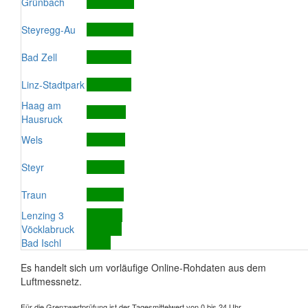
Grünbach
Steyregg-Au
Bad Zell
Linz-Stadtpark
Haag am
Hausruck
Wels
Steyr
Traun
Lenzing 3
Vöcklabruck
Bad Ischl
Es handelt sich um vorläufige Online-Rohdaten aus dem
Luftmessnetz.
Für die Grenzwertprüfung ist der Tagesmittelwert von 0 bis 24 Uhr