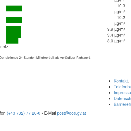
10.3
µg/m³
10.2
µg/m³
9.9 µg/m³
9.4 µg/m³
8.0 µg/m³
netz.
 gleitende 24-Stunden Mittelwert gilt als vorläufiger Richtwert.
Kontakt
.
Telefonb
Impress
Datensch
Barrierefr
efon
(+43 732) 77 20-0
• E-Mail
post@ooe.gv.at