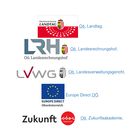
Oö.
Landtag
.
Oö.
Landesrechnungshof
.
Oö.
Landesverwaltungsgericht
.
Europe Direct
OÖ
.
Oö.
Zukunftsakademie
.