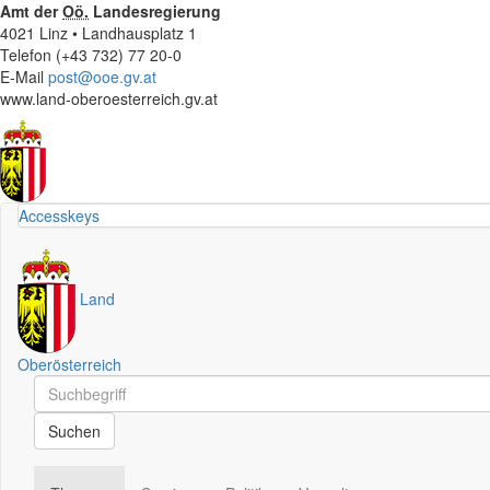
Amt der
Oö.
Landesregierung
4021 Linz • Landhausplatz 1
Telefon (+43 732) 77 20-0
E-Mail
post@ooe.gv.at
www.land-oberoesterreich.gv.at
Accesskeys
Land
Oberösterreich
Schnellsuche
Schnellsuche
Suchen