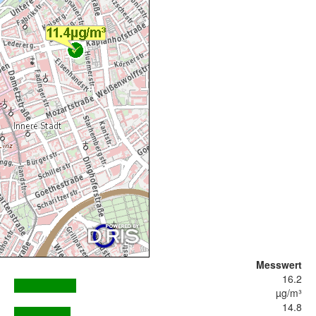
Messwert
16.2
µg/m³
14.8