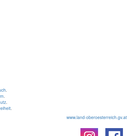
uch
.
um
.
utz
.
eiheit
.
www.land-oberoesterreich.gv.at