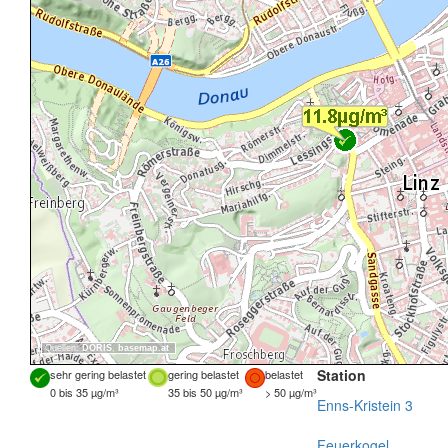
Quellen:
DORIS
,
basemap.at
Station
sehr gering belastet
gering belastet
belastet
0 bis 35 µg/m³
35 bis 50 µg/m³
> 50 µg/m³
Enns-Kristein 3
Feuerkogel