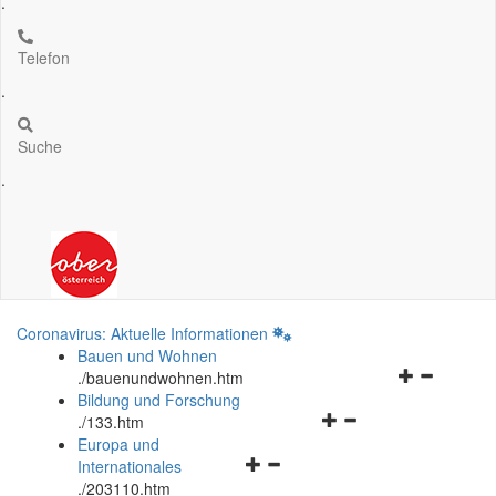
.
Telefon
.
Suche
.
Coronavirus: Aktuelle Informationen
Bauen und Wohnen
Navigationsm
.
/bauenundwohnen.htm
öffnen
Bildung und Forschung
Navigationsmenü
und
.
/133.htm
öffnen
schließen
Europa und
Navigationsmenü
und
Internationales
öffnen
schließen
.
/203110.htm