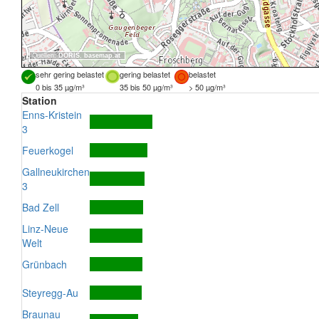
Quellen:
DORIS
,
basemap.at
sehr gering belastet
gering belastet
belastet
0 bis 35 µg/m³
35 bis 50 µg/m³
> 50 µg/m³
Station
Enns-Kristein
3
Feuerkogel
Gallneukirchen
3
Bad Zell
Linz-Neue
Welt
Grünbach
Steyregg-Au
Braunau