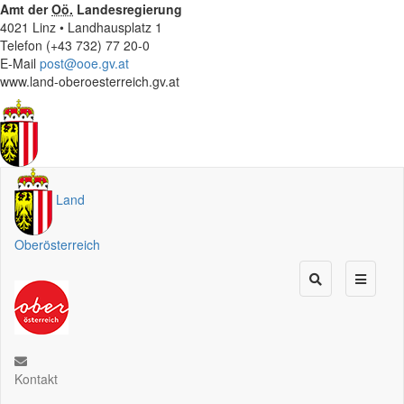
Amt der
Oö.
Landesregierung
4021 Linz • Landhausplatz 1
Telefon (+43 732) 77 20-0
E-Mail
post@ooe.gv.at
www.land-oberoesterreich.gv.at
Land
Oberösterreich
Kontakt