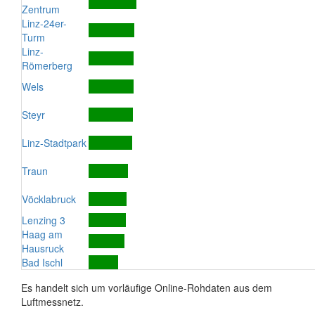
Zentrum
Linz-24er-
Turm
Linz-
Römerberg
Wels
Steyr
Linz-Stadtpark
Traun
Vöcklabruck
Lenzing 3
Haag am
Hausruck
Bad Ischl
Es handelt sich um vorläufige Online-Rohdaten aus dem
Luftmessnetz.