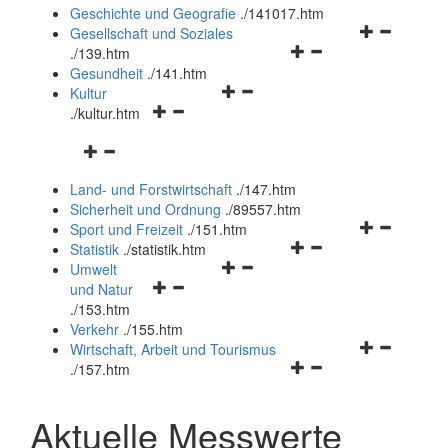
und
Geschichte und Geografie
.
/141017.htm
schließen
Navigationsm
Gesellschaft und Soziales
Navigationsmenü
öffnen
.
/139.htm
öffnen
und
Gesundheit
.
/141.htm
Navigationsmenü
und
schließen
Kultur
Navigationsmenü
öffnen
schließen
.
/kultur.htm
öffnen
und
Navigationsmenü
und
schließen
öffnen
schließen
Land- und Forstwirtschaft
.
/147.htm
und
Sicherheit und Ordnung
.
/89557.htm
schließen
Navigationsm
Sport und Freizeit
.
/151.htm
Navigationsmenü
öffnen
Statistik
.
/statistik.htm
Navigationsmenü
öffnen
und
Umwelt
Navigationsmenü
öffnen
und
schließen
und Natur
öffnen
und
schließen
.
/153.htm
und
schließen
Verkehr
.
/155.htm
schließen
Navigationsm
Wirtschaft, Arbeit und Tourismus
Navigationsmenü
öffnen
.
/157.htm
öffnen
und
und
schließen
Aktuelle Messwerte
schließen