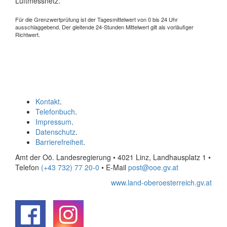
Luftmessnetz.
Für die Grenzwertprüfung ist der Tagesmittelwert von 0 bis 24 Uhr
ausschlaggebend. Der gleitende 24-Stunden Mittelwert gilt als vorläufiger
Richtwert.
Kontakt
.
Telefonbuch
.
Impressum
.
Datenschutz
.
Barrierefreiheit
.
Amt der Oö. Landesregierung • 4021 Linz, Landhausplatz 1
•
Telefon
(+43 732) 77 20-0
• E-Mail
post@ooe.gv.at
www.land-oberoesterreich.gv.at