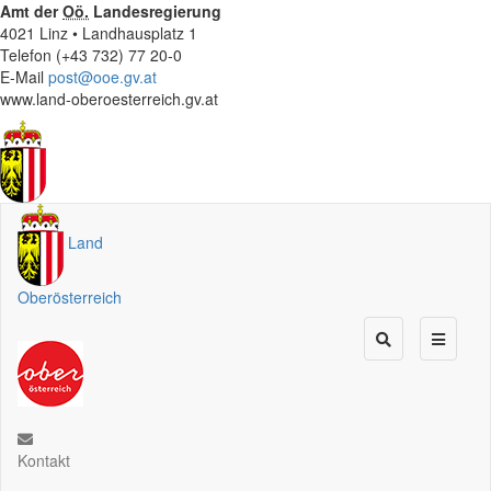
Amt der
Oö.
Landesregierung
4021 Linz • Landhausplatz 1
Telefon (+43 732) 77 20-0
E-Mail
post@ooe.gv.at
www.land-oberoesterreich.gv.at
Land
Oberösterreich
Kontakt