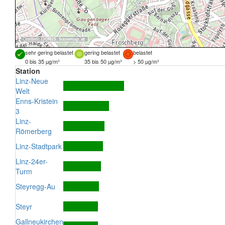
Quellen:
DORIS
,
basemap.at
sehr gering belastet
gering belastet
belastet
0 bis 35 µg/m³
35 bis 50 µg/m³
> 50 µg/m³
Station
Linz-Neue
Welt
Enns-Kristein
3
Linz-
Römerberg
Linz-Stadtpark
Linz-24er-
Turm
Steyregg-Au
Steyr
Gallneukirchen