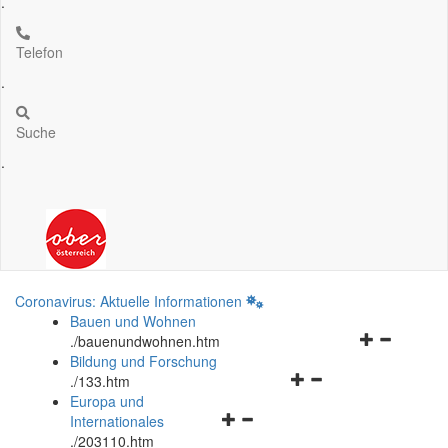
.
Telefon
.
Suche
.
Coronavirus: Aktuelle Informationen
Bauen und Wohnen
Navigationsm
.
/bauenundwohnen.htm
öffnen
Bildung und Forschung
Navigationsmenü
und
.
/133.htm
öffnen
schließen
Europa und
Navigationsmenü
und
Internationales
öffnen
schließen
.
/203110.htm