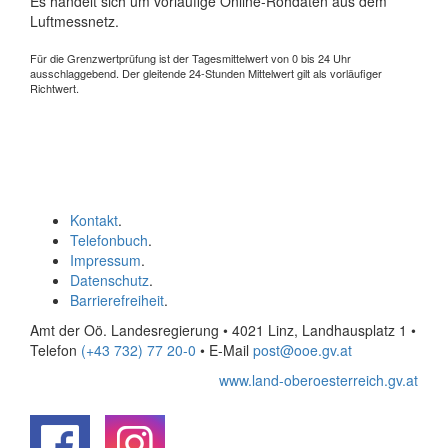
Es handelt sich um vorläufige Online-Rohdaten aus dem
Luftmessnetz.
Für die Grenzwertprüfung ist der Tagesmittelwert von 0 bis 24 Uhr
ausschlaggebend. Der gleitende 24-Stunden Mittelwert gilt als vorläufiger
Richtwert.
Kontakt
.
Telefonbuch
.
Impressum
.
Datenschutz
.
Barrierefreiheit
.
Amt der Oö. Landesregierung • 4021 Linz, Landhausplatz 1
•
Telefon
(+43 732) 77 20-0
• E-Mail
post@ooe.gv.at
www.land-oberoesterreich.gv.at