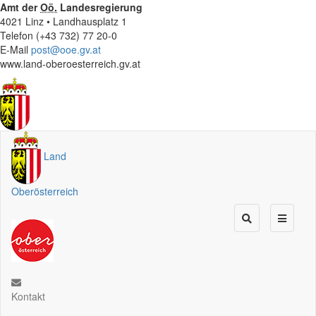
Amt der
Oö.
Landesregierung
4021 Linz • Landhausplatz 1
Telefon (+43 732) 77 20-0
E-Mail
post@ooe.gv.at
www.land-oberoesterreich.gv.at
Land
Oberösterreich
Kontakt