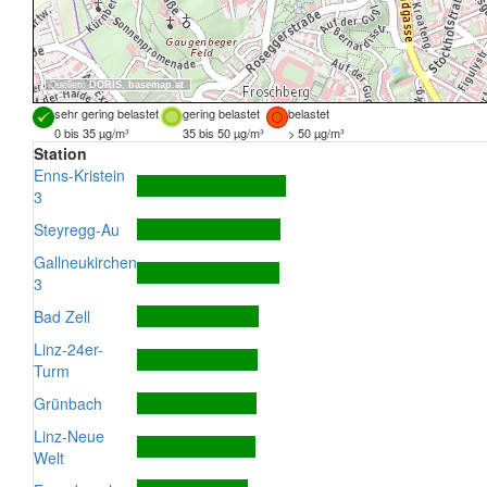
Quellen:
DORIS
,
basemap.at
sehr gering belastet
gering belastet
belastet
0 bis 35 µg/m³
35 bis 50 µg/m³
> 50 µg/m³
Station
Enns-Kristein
3
Steyregg-Au
Gallneukirchen
3
Bad Zell
Linz-24er-
Turm
Grünbach
Linz-Neue
Welt