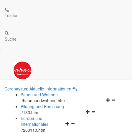
.
Telefon
.
Suche
.
Coronavirus: Aktuelle Informationen
Bauen und Wohnen
Navigationsm
.
/bauenundwohnen.htm
öffnen
Bildung und Forschung
Navigationsmenü
und
.
/133.htm
öffnen
schließen
Europa und
Navigationsmenü
und
Internationales
öffnen
schließen
.
/203110.htm