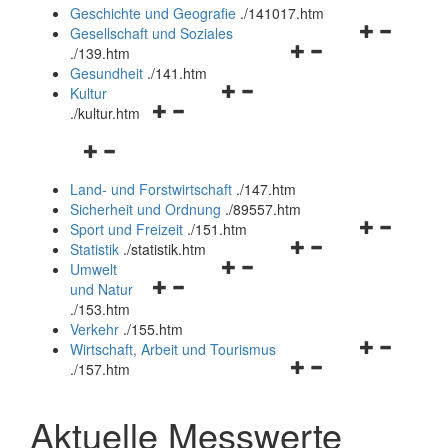
und
Geschichte und Geografie
.
/141017.htm
schließen
Navigationsm
Gesellschaft und Soziales
Navigationsmenü
öffnen
.
/139.htm
öffnen
und
Gesundheit
.
/141.htm
Navigationsmenü
und
schließen
Kultur
Navigationsmenü
öffnen
schließen
.
/kultur.htm
öffnen
und
Navigationsmenü
und
schließen
öffnen
schließen
Land- und Forstwirtschaft
.
/147.htm
und
Sicherheit und Ordnung
.
/89557.htm
schließen
Navigationsm
Sport und Freizeit
.
/151.htm
Navigationsmenü
öffnen
Statistik
.
/statistik.htm
Navigationsmenü
öffnen
und
Umwelt
Navigationsmenü
öffnen
und
schließen
und Natur
öffnen
und
schließen
.
/153.htm
und
schließen
Verkehr
.
/155.htm
schließen
Navigationsm
Wirtschaft, Arbeit und Tourismus
Navigationsmenü
öffnen
.
/157.htm
öffnen
und
und
schließen
Aktuelle Messwerte
schließen